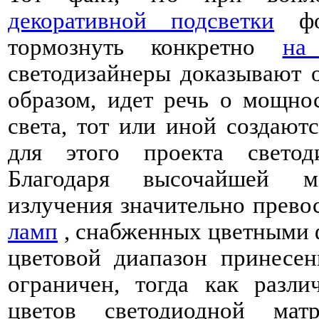
декоративной подсветки
фон
тормознуть конкретно
на
светодизайнеры доказывают 
образом, идет речь о мощно
света, тот или иной создают
для этого проекта светод
Благодаря высочайшей м
излучения значительно прево
ламп
, снабженных цветными ф
цветовой диапазон принесен
ограничен, тогда как разли
цветов светодиодной мат