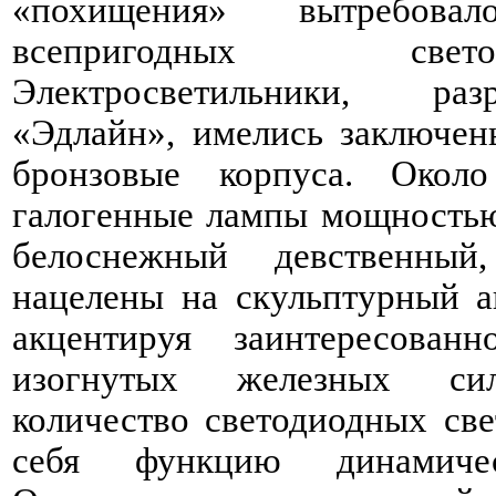
«похищения» вытребова
всепригодных свет
Электросветильники, ра
«Эдлайн», имелись заключен
бронзовые корпуса. Око
галогенные лампы мощностью 
белоснежный девственны
нацелены на скульптурный а
акцентируя заинтересован
изогнутых железных сил
количество светодиодных све
себя функцию динамиче