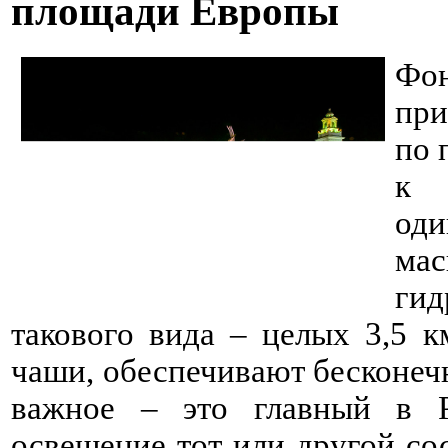
площади Европы
Фон
пр
по 
к 
од
ма
гид
такового вида – целых 3,5 к
чаши, обеспечивают бесконечн
важное – это главный в Р
освещение тот или другой сос