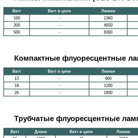
Ватт
Ватт в цепи
Люмен
100
-
1360
300
-
4650
500
-
8300
Компактные флуоресцентные ла
Ватт
Ватт в цепи
Люмен
13
-
900
18
-
1200
26
-
1800
Трубчатые флуоресцентные лампы
Ватт
Длина
Ватт в цепи
Люмен