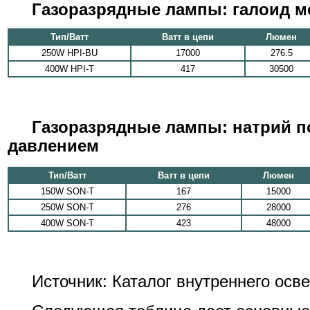
Газоразрядные лампы: галоид м
Тип/Ватт
Ватт в цепи
Люмен
250W HPI-BU
17000
276.5
400W HPI-T
417
30500
Газоразрядные лампы: натрий 
давлением
Тип/Ватт
Ватт в цепи
Люмен
150W SON-T
167
15000
250W SON-T
276
28000
400W SON-T
423
48000
Источник: Каталог внутреннего осв