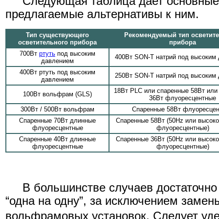
Следующая таблица дает основные 
предлагаемые альтернативы к ним.
Тип существующего
Рекомендуемый тип осветит
осветительного прибора
прибора
700Вт
ртуть
под высоким
400Вт SON-T натрий под высоким
давлением
400Вт ртуть под высоким
250Вт SON-T натрий под высоким
давлением
18Вт PLC или спаренные 58Вт или
100Вт вольфрам (GLS)
36Вт флуоресцентные
300Вт / 500Вт вольфрам
Спаренные 58Вт флуоресце
Спаренные 70Вт длинные
Спаренные 58Вт (50Hz или высок
флуоресцентные
флуоресцентные)
Спаренные 40Вт длинные
Спаренные 36Вт (50Hz или высок
флуоресцентные
флуоресцентные)
В большинстве случаев достаточно 
“одна на одну”, за исключением замен
вольфрамовых установок. Следует уде