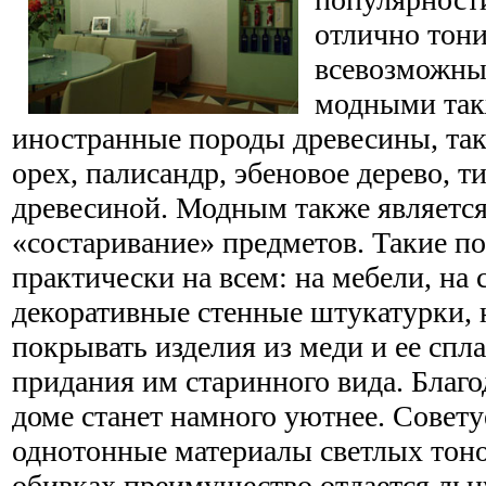
отлично тони
всевозможные
модными так
иностранные породы древесины, так
орех, палисандр, эбеновое дерево, т
древесиной. Модным также является
«состаривание» предметов. Такие п
практически на всем: на мебели, на
декоративные стенные штукатурки, 
покрывать изделия из меди и ее спл
придания им старинного вида. Благо
доме станет намного уютнее. Совету
однотонные материалы светлых тон
обивках преимущество отдается льн