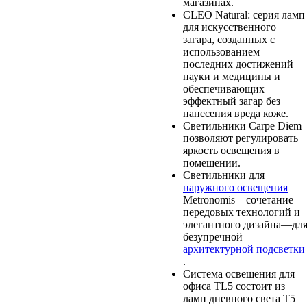
магазинах.
CLEO Natural: серия ламп
для искусственного
загара, созданных с
использованием
последних достижений
науки и медицины и
обеспечивающих
эффектный загар без
нанесения вреда коже.
Светильники Carpe Diem
позволяют регулировать
яркость освещения в
помещении.
Светильники для
наружного освещения
Metronomis—сочетание
передовых технологий и
элегантного дизайна—дл
безупречной
архитектурной подсветки
.
Система освещения для
офиса TL5 состоит из
ламп дневного света T5