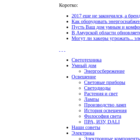
Коротко:
2017 еще не закончился, а бре
Как оборудовать энергоснабжен
Пусть Ваш дом умным и комфор
В Амурской области обновляетс
Могут ли хакеры угрожать... эл
Светотехника
Умный дом
Энергосбережение
Освещение
Световые приборы
Светодиоды
Растения и свет
Лампы
Производство ламп
История освещения
Философия света
ПРА, ИЗУ, DALI
Наши советы
Электрика
Электронные компонент