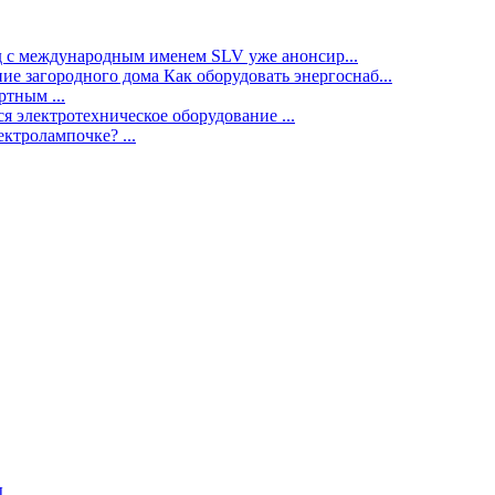
нд с международным именем SLV уже анонсир...
ие загородного дома Как оборудовать энергоснаб...
тным ...
я электротехническое оборудование ...
ектролампочке? ...
ы