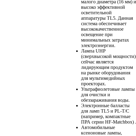
малого диаметра (16 мм) 
высоко эффективной
осветительной
аппаратуры TL5. Данная
система обеспечивает
высококачественное
освещение при
минимальных затратах
электроэнергии.
Лампа UHP
(сверхвысокой мощности)
сейчас является
лидирующим продуктом
на рынке оборудования
для мультимедийных
проекторах.
Ультрафиолетовые лампы
для очистки и
обеззараживания воды.
Электронные балласты
для ламп TL5 и PL-T/C
(например, компактные
ПРА серии HF-Matchbox) 
Автомобильные
ксеноновые лампы,