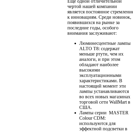
Еще одной отличительной
чертой нашей компании
является постоянное стремлени
к инновациям. Среди новинок,
появившихся на рынке за
последние годы, особого
внимания заслуживают:
Люминесцентные лампы
ALTO T8: содержат
меньше ртути, чем их
аналоги, и при этом
обладают наиболее
высокими
эксплуатационными
характеристиками. В
настоящий момент эти
лампы устанавливаются
во всех новых магазинах
торговой сети WallMart в
США.
Лампы серии MASTER
Colour CDM:
используются для
эффектной подсветки в