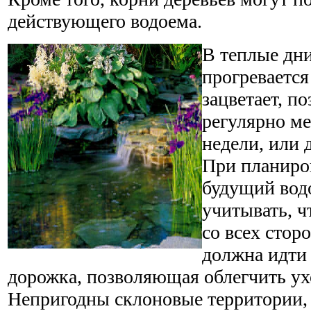
действующего водоема.
В теплые дни
прогревается
зацветает, п
регулярно ме
недели, или 
При планиро
будущий вод
учитывать, ч
со всех стор
должна идти
дорожка, позволяющая облегчить ух
Непригодны склоновые территории,