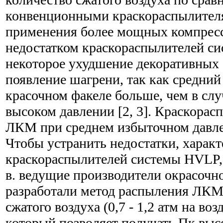
конвенционными краскораспылителя
применения более мощных компрес
недостатком краскораспылителей с
некоторое ухудшение декоративных 
появление шагрени, так как средний
красочном факеле больше, чем в сл
высоком давлении [2, 3]. Краскора
ЛКМ при среднем избыточном давле
Чтобы устранить недостатки, харак
краскораспылителей системы HVLP, 
в. ведущие производители окрасочн
разработали метод распыления ЛКМ
сжатого воздуха (0,7 - 1,2 атм на во
который позволяет получать Пк высо