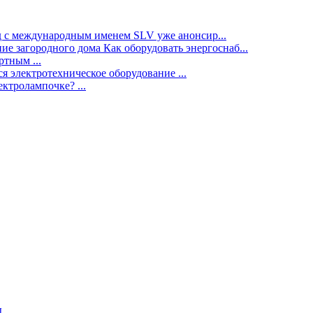
нд с международным именем SLV уже анонсир...
ие загородного дома Как оборудовать энергоснаб...
тным ...
я электротехническое оборудование ...
ектролампочке? ...
ы