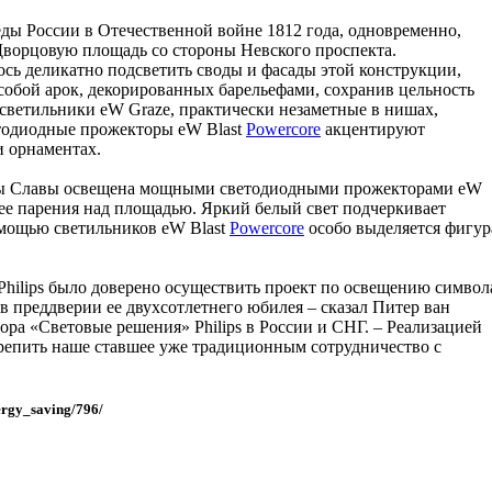
ды России в Отечественной войне 1812 года, одновременно,
Дворцовую площадь со стороны Невского проспекта.
ось деликатно подсветить своды и фасады этой конструкции,
собой арок, декорированных барельефами, сохранив цельность
светильники eW Graze, практически незаметные в нишах,
етодиодные прожекторы eW Blast
Powercore
акцентируют
и орнаментах.
цы Славы освещена мощными светодиодными прожекторами eW
ее парения над площадью. Яркий белый свет подчеркивает
омощью светильников eW Blast
Powercore
особо выделяется фигур
 Philips было доверено осуществить проект по освещению символ
 в преддверии ее двухсотлетнего юбилея – сказал Питер ван
тора «Световые решения» Philips в России и СНГ. – Реализацией
крепить наше ставшее уже традиционным сотрудничество с
ergy_saving/796/