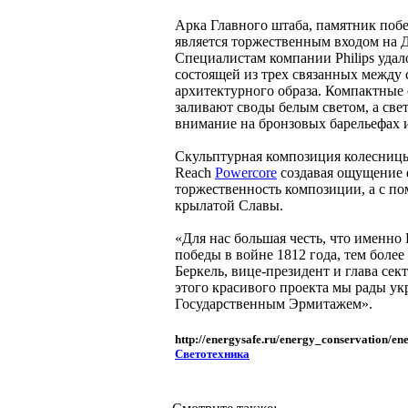
Арка Главного штаба, памятник побе
является торжественным входом на 
Специалистам компании Philips удал
состоящей из трех связанных между 
архитектурного образа. Компактные 
заливают своды белым светом, а св
внимание на бронзовых барельефах 
Скульптурная композиция колесни
Reach
Powercore
создавая ощущение 
торжественность композиции, а с п
крылатой Славы.
«Для нас большая честь, что именно
победы в войне 1812 года, тем более
Беркель, вице-президент и глава сек
этого красивого проекта мы рады у
Государственным Эрмитажем».
http://energysafe.ru/energy_conservation/en
Светотехника