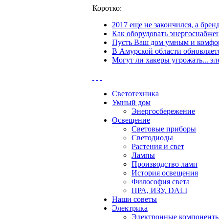
Коротко:
2017 еще не закончился, а бре
Как оборудовать энергоснабжен
Пусть Ваш дом умным и комфор
В Амурской области обновляетс
Могут ли хакеры угрожать... эл
Светотехника
Умный дом
Энергосбережение
Освещение
Световые приборы
Светодиоды
Растения и свет
Лампы
Производство ламп
История освещения
Философия света
ПРА, ИЗУ, DALI
Наши советы
Электрика
Электронные компонент