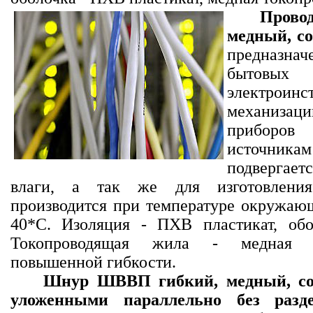
Прово
медный, с
предназн
бытовых
электроинс
механиза
приборо
источника
подвергает
влаги, а так же для изготовления
производится при температуре окружающ
40*С. Изоляция - ПХВ пластикат, обо
Токопроводящая жила - медная о
повышенной гибкости.
Шнур ШВВП гибкий, медный, со
уложенными параллельно без разде