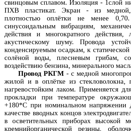
свинцовым сплавом. Изоляция - 1слой ни
ПХВ пластикат. Экран - из медной
плотностью оплётки не менее 0,70
синусоидальным вибрациям, механиче
действия и многократного действия,
акустическому шуму. Провода усто
конденсируемым осадкам, к статической
солёной воды, плесневым грибам, с
воздействию бензина, минерального масла
Провод РКГМ
- с медной многопро
жилой и в оплётке из стекловолокна,
нагревостойким лаком. Применяется дл
прокладки при температуре окружаю
+180*С при номинальном напряжении д
качестве вводных концов электродвигате
в осветительных приборах высокой м
кремнийорганической резины, оболо