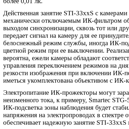
более 0,01 лк.
Действенная занятие STI-33xxS с камерами 
механически отключаемым ИК-фильтром об
выходом синхронизации, сквозь тот или др
передает сигнал на камеру для ее принудите
белоснежный режим службы, иногда ИК-подс
цветной режим при ее выключении. Реализ
вероятна, ежели камеры обладают соответс
управления переключением режимов на днях
резкости изображения при включении ИК-по
иметься укомплектована объективом с ИК-
Электропитание ИК-прожекторы могут зараб
неизменного тока, к примеру, Smartec STG
ИК-подсветка зоны наблюдения будет стаби
напряжения на электропроводах в спектре от
обеспечивает надежную занятие STI-33xxS п