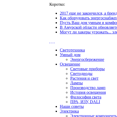
Коротко:
2017 еще не закончился, а бре
Как оборудовать энергоснабжен
Пусть Ваш дом умным и комфор
В Амурской области обновляетс
Могут ли хакеры угрожать... эл
Светотехника
Умный дом
Энергосбережение
Освещение
Световые приборы
Светодиоды
Растения и свет
Лампы
Производство ламп
История освещения
Философия света
ПРА, ИЗУ, DALI
Наши советы
Электрика
Электронные компонент