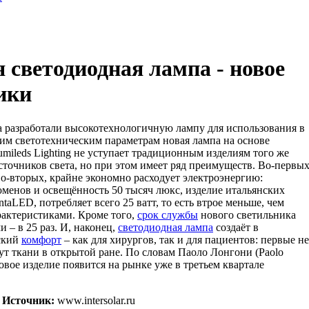
 светодиодная лампа - новое
ики
разработали высокотехнологичную лампу для использования в
им светотехническим параметрам новая лампа на основе
ileds Lighting не уступает традиционным изделиям того же
сточников света, но при этом имеет ряд преимуществ. Во-первых
 во-вторых, крайне экономно расходует электроэнергию:
менов и освещённость 50 тысяч люкс, изделие итальянских
aLED, потребляет всего 25 ватт, то есть втрое меньше, чем
рактеристиками. Кроме того,
срок службы
нового светильника
 – в 25 раз. И, наконец,
светодиодная лампа
создаёт в
ский
комфорт
– как для хирургов, так и для пациентов: первые не
нут ткани в открытой ране. По словам Паоло Лонгони (Paolo
овое изделие появится на рынке уже в третьем квартале
Источник:
www.intersolar.ru