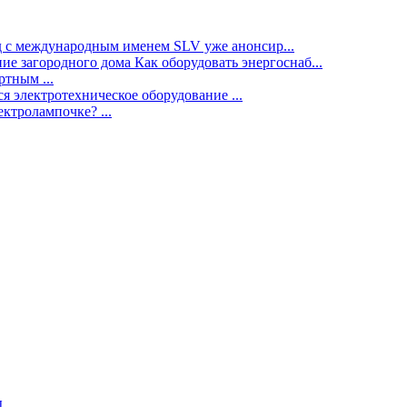
нд с международным именем SLV уже анонсир...
ие загородного дома Как оборудовать энергоснаб...
тным ...
я электротехническое оборудование ...
ектролампочке? ...
ы