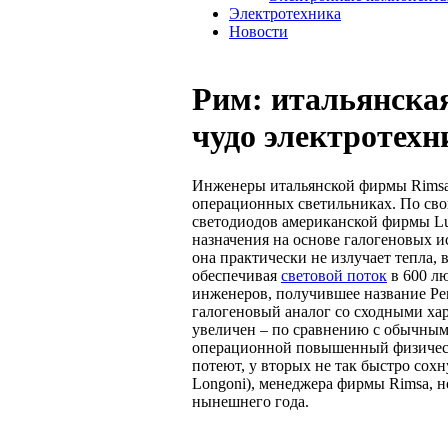
Электротехника
Новости
Рим: итальянская
чудо электротехн
Инженеры итальянской фирмы Rimsa 
операционных светильниках. По сво
светодиодов американской фирмы Lum
назначения на основе галогеновых и
она практически не излучает тепла,
обеспечивая
световой поток
в 600 лю
инженеров, получившее название Pent
галогеновый аналог со сходными ха
увеличен – по сравнению с обычными
операционной повышенный физиче
потеют, у вторых не так быстро сох
Longoni), менеджера фирмы Rimsa, н
нынешнего года.