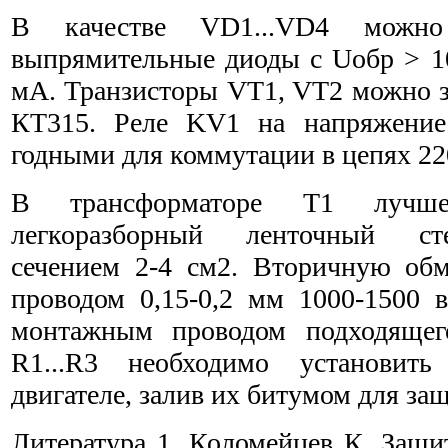
В качестве VD1...VD4 можн
выпрямительные диоды с Uобр > 10
мА. Транзисторы VT1, VT2 можно з
КТ315. Реле KV1 на напряжение
годными для коммутации в цепях 22
В трансформаторе Т1 лучше
легкоразборный ленточный ст
сечением 2-4 см2. Вторичную об
проводом 0,15-0,2 мм 1000-1500 в
монтажным проводом подходящего
R1...R3 необходимо установить
двигателе, залив их битумом для защ
Литература 1. Коломейцев К. Защит