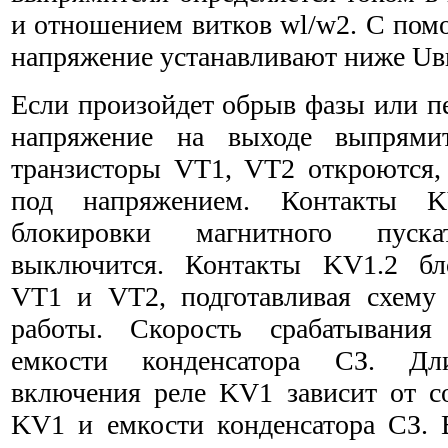
и отношением витков wl/w2. С пом
напряжение устанавливают ниже Uв
Если произойдет обрыв фазы или пе
напряжение
на выходе выпрямит
транзисторы VT1, VT2 откроются,
под напряжением. Контакты K
блокировки магнитного пуска
выключится. Контакты KV1.2 бл
VT1 и VT2, подготавливая схему
работы. Скорость срабатывани
емкости конденсатора СЗ. Дли
включения реле KV1 зависит от с
KV1 и емкости конденсатора СЗ. 