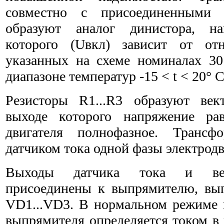
совместно с присоединенными
образуют аналог динистора, н
которого (Uвкл) зависит от о
указанных на схеме номиналах 
диапазоне температур -15 < t < 20° С
Резисторы R1...R3 образуют век
выходе которого напряжение ра
двигателя полнофазное. Трансф
датчиком тока одной фазы электродв
Выходы датчика тока и век
присоединены к выпрямителю, вы
VD1...VD3. В нормальном режиме 
выпрямителя определяется током в