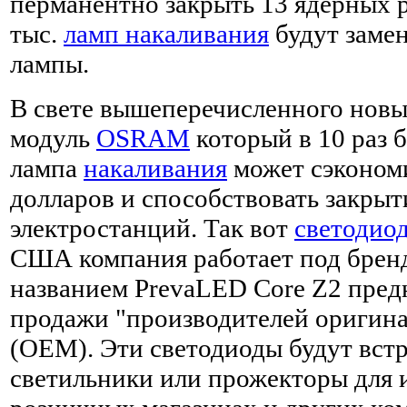
перманентно закрыть 13 ядерных р
тыс.
ламп накаливания
будут заме
лампы.
В свете вышеперечисленного нов
модуль
OSRAM
который в 10 раз 
лампа
накаливания
может сэкономи
долларов и способствовать закры
электростанций. Так вот
светодио
США компания работает под бренд
названием PrevaLED Core Z2 предн
продажи "производителей оригина
(OEM). Эти светодиоды будут встр
светильники или прожекторы для 