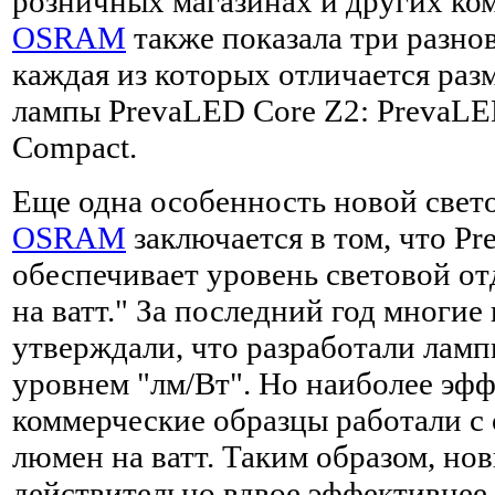
розничных магазинах и других ко
OSRAM
также показала три разно
каждая из которых отличается раз
лампы PrevaLED Core Z2: PrevaLED 
Compact.
Еще одна особенность новой све
OSRAM
заключается в том, что P
обеспечивает уровень световой от
на ватт." За последний год многи
утверждали, что разработали лам
уровнем "лм/Вт". Но наиболее эф
коммерческие образцы работали с 
люмен на ватт. Таким образом, но
действительно вдвое эффективнее