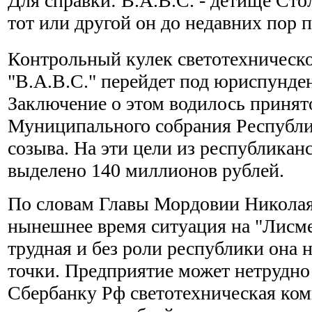
Для справки: В.А.В.С. - детище Сто
тот или другой он до недавних пор 
Контрольный кулек светотехническо
"В.А.В.С." перейдет под юриспунд
Заключение о этом водилось принято
Муниципального собрания Республи
созыва. На эти цели из республикан
выделено 140 миллионов рублей.
По словам Главы Мордовии Никола
нынешнее время ситуация на "Лисм
трудная и без роли республики она 
точки. Предприятие может нетрудно
Сбербанку Рф светотехническая ком