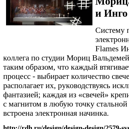
Мориц
и Инго
Систему 
электронн
Flames Ин
коллега по студии Мориц Вальдемей
таким образом, что каждый втягивае
процесс - выбирает количество свече
располагает их, руководствуясь иск
фантазией; каждая из «свечей» креп
с магнитом в любую точку стальной
встроена электронная начинка.
http://rdh.ru/design/design-design/2579-sv