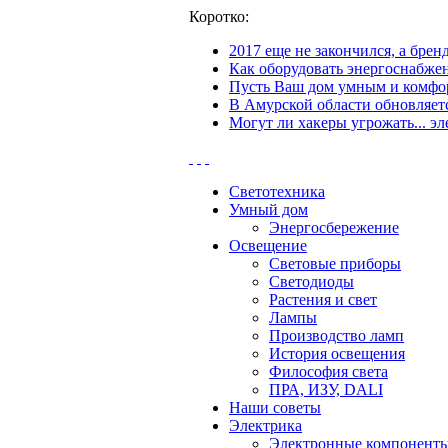
Коротко:
2017 еще не закончился, а бре
Как оборудовать энергоснабжен
Пусть Ваш дом умным и комфор
В Амурской области обновляетс
Могут ли хакеры угрожать... эл
Светотехника
Умный дом
Энергосбережение
Освещение
Световые приборы
Светодиоды
Растения и свет
Лампы
Производство ламп
История освещения
Философия света
ПРА, ИЗУ, DALI
Наши советы
Электрика
Электронные компонент