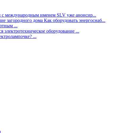
нд с международным именем SLV уже анонсир...
ие загородного дома Как оборудовать энергоснаб...
тным ...
я электротехническое оборудование ...
ектролампочке? ...
ы