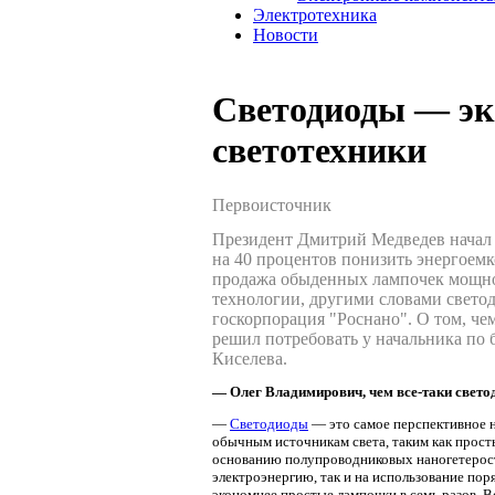
Электротехника
Новости
Светодиоды — эк
светотехники
Первоисточник
Президент Дмитрий Медведев начал 
на 40 процентов понизить энергоем
продажа обыденных лампочек мощнос
технологии, другими словами свето
госкорпорация "Роснано". О том, ч
решил потребовать у начальника по 
Киселева.
— Олег Владимирович, чем все-таки свет
—
Светодиоды
— это самое перспективное н
обычным источникам света, таким как прос
основанию полупроводниковых наногетеростр
электроэнергию, так и на использование пор
экономнее простые лампочки в семь разов. 