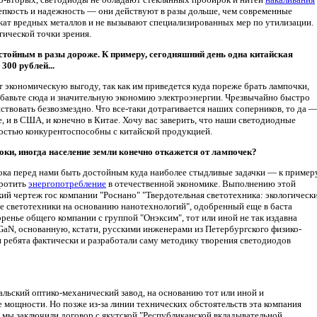
пкость и надежность — они действуют в разы дольше, чем современные
жат вредных металлов и не вызывают специализированных мер по утилизации.
гической точки зрения.
стойным в разы дороже. К примеру, сегодняшний день одна китайская
00 рублей...
 экономическую выгоду, так как им приведется куда пореже брать лампочки,
ибавьте сюда и значительную экономию электроэнергии. Чрезвычайно быстро
йствовать безвозмездно. Что все-таки дотрагивается наших соперников, то да 
 и в США, и конечно в Китае. Хочу вас заверить, что наши светодиодные
ностью конкурентоспособны с китайской продукцией.
ки, иногда население земли конечно откажется от лампочек?
Пока перед нами быть достойным куда наиболее стыдливые задачки — к примеру
оротить
энергопотребление
в отечественной экономике. Выполнению этой
ий чертеж гос компании "Роснано" "Твердотельная светотехника: экологическ
е светотехники на основанию нанотехнологий", одобренный еще в баста
енье общего компании с группой "Онэксим", тот или иной не так издавна
aN, основанную, кстати, русскими инженерами из Петербургского физико-
и ребята фактически и разработали саму методику творения светодиодов
альский оптико-механический завод, на основанию тот или иной и
 мощности. Но позже из-за линии технических обстоятельств эта компания
я мы заключили договор с якутской "Республиканской вкладывательной