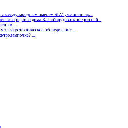
нд с международным именем SLV уже анонсир...
ие загородного дома Как оборудовать энергоснаб...
тным ...
я электротехническое оборудование ...
ектролампочке? ...
ы