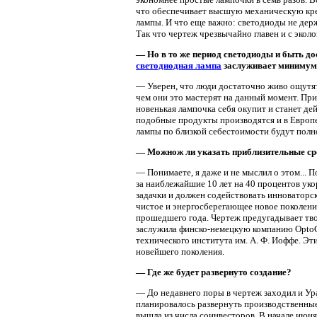
что обеспечивает высшую механическую кре
лампы. И что еще важно: светодиоды не дер
Так что чертеж чрезвычайно главен и с эколо
— Но в то же период светодиоды и быть до
светодиодная лампа
заслуживает минимум 3
— Уверен, что люди достаточно живо ощутят
чем они это мастерят на данный момент. Пр
новенькая лампочка себя окупит и станет де
подобные продукты производятся и в Европе,
лампы по близкой себестоимости будут пол
— Можнож ли указать приблизительные сро
— Понимаете, я даже и не мыслил о этом... 
за наиблежайшие 10 лет на 40 процентов ук
задачки и должен содействовать инноваторск
чистое и энергосберегающее новое поколени
прошедшего года. Чертеж предугадывает твор
заслужила финско-немецкую компанию OptoG
технического института им. А. Ф. Иоффе. Эт
новейшего поколения.
— Где же будет развернуто создание?
— До недавнего поры в чертеж заходил и Ур
планировалось развернуть производственные
вышла из числа соинвесторов. В начале июн