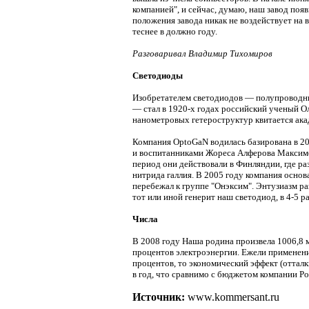
компанией", и сейчас, думаю, наш завод поя
положения завода никак не воздействует на 
теснее в должно году.
Разговаривал Владимир Тихомиров
Светодиоды
Изобретателем светодиодов — полупроводни
— стал в 1920-х годах российский ученый Ол
нанометровых гетероструктур квитается ак
Компания OptoGaN водилась базирована в 20
и воспитанниками Жореса Алферова Максим
период они действовали в Финляндии, где р
нитрида галлия. В 2005 году компания осно
перебежал к группе "Онэксим". Энтузиазм р
тот или иной генерит наш светодиод, в 4-5 р
Числа
В 2008 году Наша родина произвела 1006,8 
процентов электроэнергии. Ежели применен
процентов, то экономический эффект (отталк
в год, что сравнимо с бюджетом компании Ро
Источник:
www.kommersant.ru