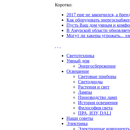
Коротко:
2017 еще не закончился, а бре
Как оборудовать энергоснабжен
Пусть Ваш дом умным и комфор
В Амурской области обновляетс
Могут ли хакеры угрожать... эл
Светотехника
Умный дом
Энергосбережение
Освещение
Световые приборы
Светодиоды
Растения и свет
Лампы
Производство ламп
История освещения
Философия света
ПРА, ИЗУ, DALI
Наши советы
Электрика
Электронные компонент