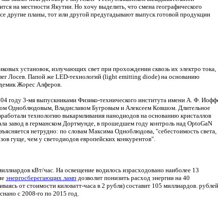
вится на местности Якутии. Но хочу выделить, что смена географического
все другие планы, тот или другой предугадывают выпуск готовой продукции
ковых установок, излучающих свет при прохождении сквозь их электро тока,
ег Лосев. Папой же LED-технологий (light emitting diode) на основанию
адемик Жорес Алферов.
04 году 3-мя выпускниками Физико-технического института имени А. Ф. Иофф
ом Одноблюдовым, Владиславом Бугровым и Алексеем Ковшом. Длительное
азработали технологию выкармливания нанодиодов на основанию кристаллов
вала завод в германском Дортмунде, в прошедшем году контроль над OptoGaN
азъясняется нетрудно: по словам Максима Одноблюдова, "себестоимость света,
азов гуще, чем у светодиодов европейских конкурентов".
миллиардов кВт/час. На освещение водилось израсходовано наиболее 13
ие
энергосберегающих ламп
дозволит понизить расход энергии на 40
иваясь от стоимости киловатт-часа в 2 рубля) составит 105 миллиардов. рубле
снано с 2008-го по 2015 год.