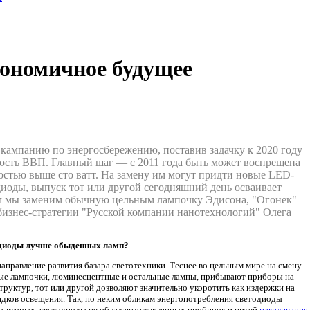
ономичное будущее
кампанию по энергосбережению, поставив задачку к 2020 году
кость ВВП. Главный шаг — с 2011 года быть может воспрещена
тью выше сто ватт. На замену им могут придти новые LED-
диоды, выпуск тот или другой сегодняшний день осваивает
ем мы заменим обычную цельным лампочку Эдисона, "Огонек"
бизнес-стратегии "Русской компании нанотехнологий" Олега
одиоды лучше обыденных ламп?
аправление развития базара светотехники. Теснее во цельным мире на смену
тые лампочки, люминесцентные и остальные лампы, прибывают приборы на
уктур, тот или другой дозволяют значительно укоротить как издержки на
ядков освещения. Так, по неким обликам энергопотребления светодиоды
Во-вторых, светодиоды не обладают стеклянных пробирок и нитей
накаливания