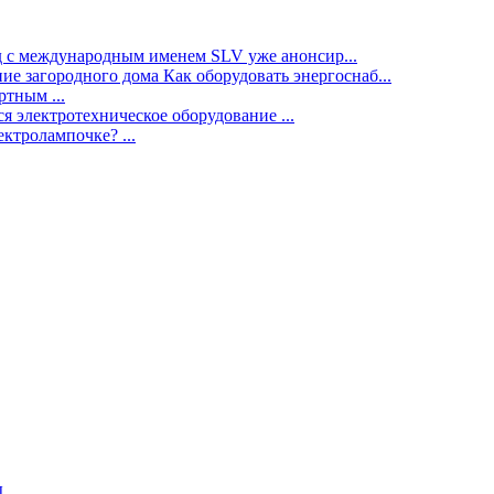
нд с международным именем SLV уже анонсир...
ие загородного дома Как оборудовать энергоснаб...
тным ...
я электротехническое оборудование ...
ектролампочке? ...
ы