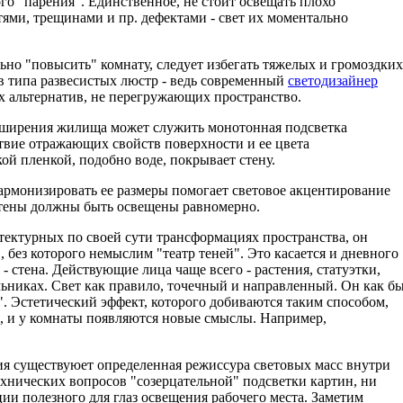
го "парения". Единственное, не стоит освещать плохо
ями, трещинами и пр. дефектами - свет их моментально
льно "повысить" комнату, следует избегать тяжелых и громоздких
 типа развесистых люстр - ведь современный
светодизайнер
 альтернатив, не перегружающих пространство.
сширения жилища может служить монотонная подсветка
ствие отражающих свойств поверхности и ее цвета
ой пленкой, подобно воде, покрывает стену.
армонизировать ее размеры помогает световое акцентирование
стены должны быть освещены равномерно.
тектурных по своей сути трансформациях пространства, он
 без которого немыслим "театр теней". Это касается и дневного
 - стена. Действующие лица чаще всего - растения, статуэтки,
ьниках. Свет как правило, точечный и направленный. Он как б
а". Эстетический эффект, которого добиваются таким способом,
и, и у комнаты появляются новые смыслы. Например,
 существуюет определенная режиссура световых масс внутри
ехнических вопросов "созерцательной" подсветки картин, ни
и полезного для глаз освещения рабочего места. Заметим