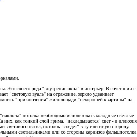
еркалами.
ы. Это своего рода "внутрение окна" в интерьер. В сочетании с
ает "световую вуаль" на отражение, зеркло удваивает
помнить "приключения" жилплощади "нехорошей квартиры" на
 "наклона" потолка необходимо использовать холодные светлые
а них, как тонкий слой грима, "накладывается" свет - и иллюзия
ы светового пятна, потолок "съедет" в ту или иную сторону.
ольными светильниками или со стороны карнизов фальшпотолка