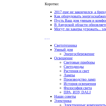
Коротко:
2017 еще не закончился, а бре
Как оборудовать энергоснабжен
Пусть Ваш дом умным и комфор
В Амурской области обновляетс
Могут ли хакеры угрожать... эл
Светотехника
Умный дом
Энергосбережение
Освещение
Световые приборы
Светодиоды
Растения и свет
Лампы
Производство ламп
История освещения
Философия света
ПРА, ИЗУ, DALI
Наши советы
Электрика
Электронные компонент