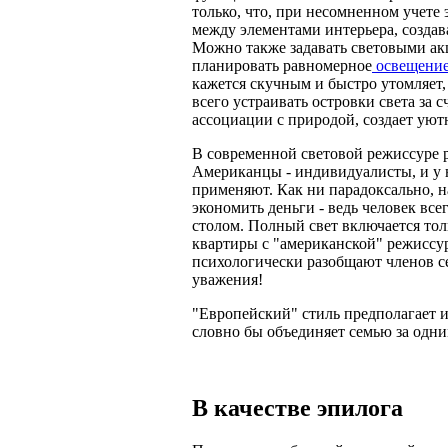
только, что, при несомненном учете
между элементами интерьера, созда
Можно также задавать световыми акц
планировать равномерное
освещени
кажется скучным и быстро утомляет,
всего устраивать ocтровки света за 
ассоциации с природой, создает ую
В современной световой режиссуре р
Американцы - индивидуалисты, и у 
применяют. Как ни парадоксально, 
экономить деньги - ведь человек всег
столом. Полный свет включается тол
квартиры с "американской" режиссу
психологически разобщают членов се
уважения!
"Европейский" стиль предполагает и
словно бы объединяет семью за одни
В качестве эпилога