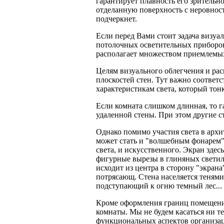
гарантирует плавность его зрительно
отделанную поверхность с неровност
подчеркнет.
Если перед Вами стоит задача визуа
потолочных осветительных приборов
располагает множеством приемлемых
Целям визуального облегчения и ра
плоскостей стен. Тут важно соответ
характеристикам света, который тонк
Если комната слишком длинная, то г
удаленной стены. При этом другие 
Однако помимо участия света в архи
может стать и "волшебным фонарем",
света, и искусственного. Экран здесь
фигурные вырезы в глиняных светил
исходит из центра в сторону "экран
потрясающ. Стена населяется теням
подступающий к огню темный лес...
Кроме оформления границ помещения
комнаты. Мы не будем касаться ни т
функциональных аспектов организаци