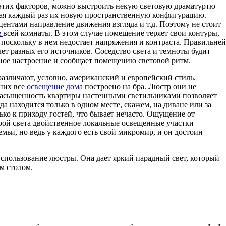
 этих факторов, можно выстроить некую световую драматуртю
вая каждый раз их новую пространственную конфигурацию.
ентами направление движения взгляда и т.д. Поэтому не стоит
е
всей комнаты. В этом случае помещение теряет свои контуры,
 поскольку в нем недостает напряжения и контраста. Правильней
счет разных его источников. Соседство света и темноты будит
тное настроение и сообщает помещению световой ритм.
азличают, условно, американский и европейский стиль.
них все
освещение дома
построено на бра. Люстр они не
насыщенность квартиры настенными светильниками позволяет
да находится только в одном месте, скажем, на диване или за
ько к приходу гостей, что бывает нечасто. Ощущение от
рой света двойственное локальные освещенные участки
мьи, но ведь у каждого есть свой микромир, и он достоин
спользование люстры. Она дает яркий парадный свет, который
м столом.