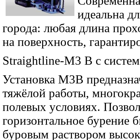
Современна
идеальна дл
города: любая длина про
на поверхность, гарантир
Straightline-M3 B с систе
Установка M3B предназна
тяжёлой работы, многокра
полевых условиях. Позвол
горизонтальное бурение б
буровым раствором высок