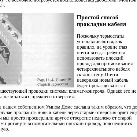
.5.
Простой способ
прокладки кабеля
Поскольку термостаты
устанавливаются, как
правило, на уровне глаз
почти всегда требуется
использовать плоский
провод для протаскивания
четырехжилъного кабеля
сквозь стену. Почти
наверняка новый кабель
будет прокладываться с
ущест­вующей проводки системы климат-контроля. Однако это не
а начинаться с прежнего отверстия.
в нашем собственном Умном Доме сделана таким образом, что д
случае проложить новый кабель через старые отверстия будет ещ
 мы просто просверлили другое отверстие недалеко от старой
нам протянуть вспомогательный плоский провод, подсоединить
иную.