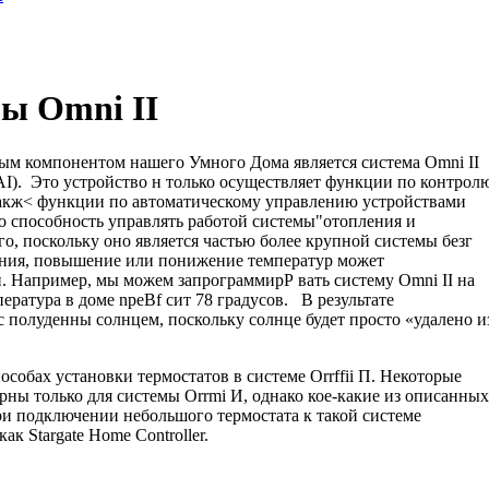
мы Omni II
ым компонентом нашего Умного Дома явля­ется система Omni II
AI). Это устройство н только осуществляет функции по контрол
такж< функции по автоматическому управлению устройствами
го способность управлять работой системы"отопления и
о, поскольку оно является частью более крупной системы безг
ения, повышение или понижение температур может
. Например, мы можем запрограммирР вать систему Omni II на
ература в доме npeBf сит 78 градусов. В результате
с полуденны солнцем, поскольку солнце будет просто «удалено и
собах установки термостатов в системе Orrffii П. Некоторые
ны только для системы Orrmi И, однако кое-какие из описанных
ри подключении небольшого термостата к такой системе
ак Stargate Home Controller.