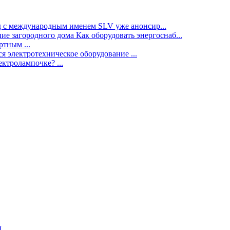
нд с международным именем SLV уже анонсир...
ие загородного дома Как оборудовать энергоснаб...
тным ...
я электротехническое оборудование ...
ектролампочке? ...
ы