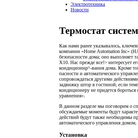
Электротехника
Новости
Термостат систе
Как нами ранее указывалось, ключев
компании «Home Automation Inc» (H
безопасности дома; оно выполняет 
Х10. Нас прежде все!> интересует е
кондиционир^-вания дома. Кроме тог
пасности и автоматического управл
сопровождаться другими действиями
задвижку штор в гостиной, если темп
кондиционеру не придется бороться 
уравнения».
В данном разделе мы поговорим о спо
обсуждаемые моменты будут характер
действий будут также необходимы п
автоматического управле­ния домом, к
Установка