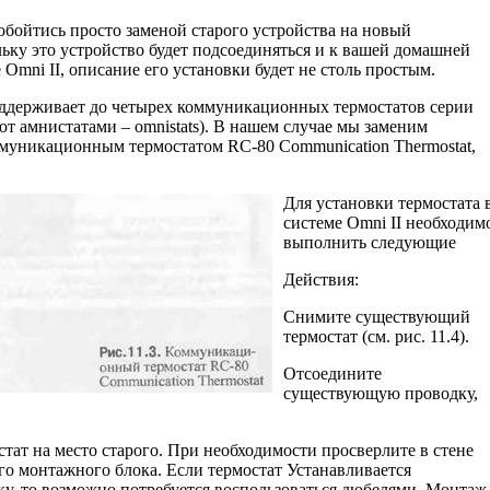
 обойтись просто заменой старого устрой­ства на новый
ку это устройство будет под­соединяться и к вашей домашней
 Omni II, описание его установки будет не столь простым.
ддерживает до четырех коммуникационных термостатов серии
 амнистатами – omnistats). В нашем случае мы заменим
муникационным термостатом RC-80 Communication Thermostat,
Для установки термостата 
системе Omni II необходим
выполнить следующие
Действия:
Снимите существующий
термостат (см. рис. 11.4).
Отсоедините
существующую проводку,
стат на место старого. При необходимости просверлите в стене
го монтажного блока. Если термостат Устанавливается
ку, то возможно потребуется воспользоваться дюбелями. Монтаж