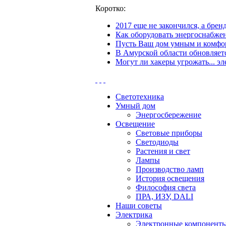
Коротко:
2017 еще не закончился, а бре
Как оборудовать энергоснабжен
Пусть Ваш дом умным и комфор
В Амурской области обновляетс
Могут ли хакеры угрожать... эл
Светотехника
Умный дом
Энергосбережение
Освещение
Световые приборы
Светодиоды
Растения и свет
Лампы
Производство ламп
История освещения
Философия света
ПРА, ИЗУ, DALI
Наши советы
Электрика
Электронные компонент