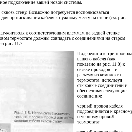
ьное подключение вашей новой системы.
сквозь стену. Возможно потребуется вос­пользоваться
ля протаскивания кабеля к нужному месту на стене (см. рис.
ат-контроля к соответствующим клеммам на задней стенке
овом термостате должны сов­падать с соединениями на старом
а рис. 11.7.
Подсоедините три провод
вашего кабеля (как
показано на рис. 11.8) к
связке проводов – и
разъему из комплекта
термостата, используя
стыковые соедини­тели и
обеспечивая следующие
соединения:
черный провод кабеля
подсоединяется к красном
и черному провоЛ
термостата;
зеленый провод кабеля