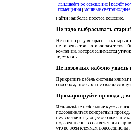
ландшафтное освещение
|
расчёт ко
помещения
|
мощные светодиодные
найти наиболее простое решение.
Не надо выбрасывать старый
Не стоит сразу выбрасывать старый 
не то вещество, которое захотелось
компании, ко­торая занимается утич
термостат.
Не позвольте кабелю упасть 
Прикрепите кабель системы климат-к
способом, чтобы он не свалился внут
Промаркируйте провода для
Используйте небольшие кусочки изол
подсоединяться конкретный провод.
нем соответствующее обозначение кл
подсоединены в соответствии с приве
что ко всем клеммам подсоединены 