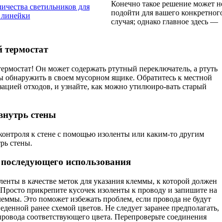
Конечно такое решение может н
личества светильников для
подойти для вашего конкретног
 линейки
случая; однако главное здесь —
 термостат
термостат! Он может содержать ртутный переключатель, а ртуть
 бы обнаружить в своем мусорном ящике. Обратитесь к местной
изацией отходов, и узнайте, как можно утилюиро-вать старый
внутрь стены
онтроля к стене с помощью изолен­ты или каким-то другим
рь стены.
 последующего использования
енты в качестве меток для указа­ния клеммы, к которой должен
 Просто прикрепите кусочек изоленты к проводу и запишите на
еммы. Это поможет избежать проблем, если провода не будут
­денной ранее схемой цветов. Не следует заранее предполагать,
провода соответствующего цвета. Перепроверьте соединения