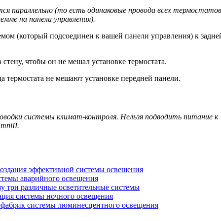
я параллельно (то есть одинако­вые провода всех термостато
емме на панели управления).
емом (который подсоединен к вашей панели управления) к задне
 стену, чтобы он не мешал установке термостата.
а термостата не мешают установке передней панели.
оводки системы климат-контроля.
Нельзя подводить питание к
mni
II
.
создания эффективной системы освещения
стемы аварийного освещения
зу три различные осветительные системы
ация системы ночного освещения
ефабрик системы люминесцентного освещения