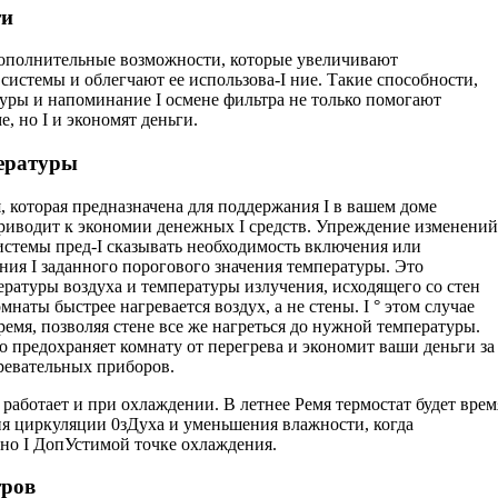
ти
дополнительные возможности, которые уве­личивают
системы и облегчают ее использова-I ние. Такие способности,
уры и напоминание I осмене фильтра не только помогают
, но I и экономят деньги.
ературы
, которая предназначена для поддержания I в вашем доме
риводит к экономии денежных I средств. Упреждение изменений
истемы пред-I сказывать необходимость включения или
ия I заданного порогового значения температуры. Это
пературы воздуха и температуры излучения, исходящего со стен
мнаты быстрее нагревается воздух, а не стены. I ° этом случае
ремя, позволяя стене все же нагреться до нужной температуры.
о предо­храняет комнату от перегрева и экономит ваши деньги за
ревательных приборов.
аботает и при охлаждении. В летнее Ремя термостат будет врем
ия циркуляции 0зДуха и уменьшения влажности, когда
ьно I ДопУстимой точке охлаждения.
тров