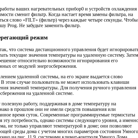
 работы ваших нагревательных прибор0 и устройств охлаждения
мости сменит фильтр. Когда настает время замены фильтра, на
ться слово «FILT» (фильтр) через каждые четыре секунды. Чтобы
у Prog. Не забудьте заменить фильтр.
ерегающий режим
ак, что система дистанционного управле­ния будет игнорироват
лать текущие значе­ния температуры на удаленную систему. Зате
 решение относительно возможности игнорирования его
енных от модулей энергосбережения.
влением удаленной системы, на его экране выдается слово
В этом случае пользователь не может использовать клавиши
ния значе­ний температуры. Для получения ручного управления
сбережения на удаленной системе.
полезную работу, поддерживая в доме тем­пературу на
нако в прошлом они не имели средств повышения или
анное время суток. Современные программируемые термостаты
я эту потребность, однако системы следующего уровня, а именн
а, не только управляют температурой в доме; они позволяют
ющей среды дома с учетом многих параметров состояния Умног
азано на рис. 11.9, системами климат-контроля Умного Дома