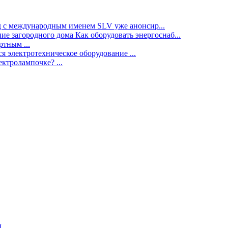
нд с международным именем SLV уже анонсир...
ие загородного дома Как оборудовать энергоснаб...
тным ...
я электротехническое оборудование ...
ектролампочке? ...
ы