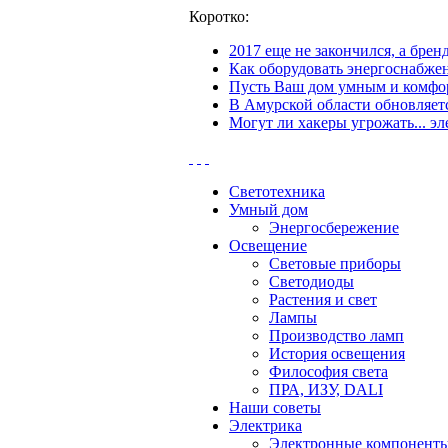
Коротко:
2017 еще не закончился, а бре
Как оборудовать энергоснабжен
Пусть Ваш дом умным и комфор
В Амурской области обновляетс
Могут ли хакеры угрожать... эл
Светотехника
Умный дом
Энергосбережение
Освещение
Световые приборы
Светодиоды
Растения и свет
Лампы
Производство ламп
История освещения
Философия света
ПРА, ИЗУ, DALI
Наши советы
Электрика
Электронные компонент