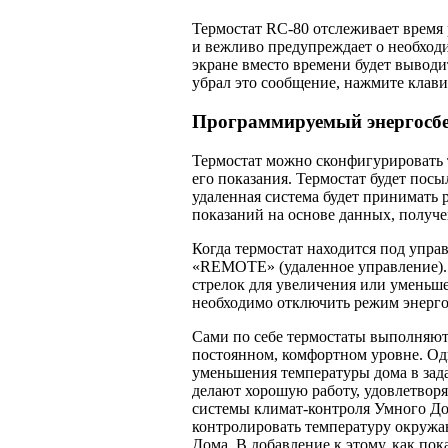
Термостат RC-80 отслеживает время
и вежливо предупреждает о необходи
экране вместо времени будет выводи
убрал это сообщение, нажмите клавиш
Программируемый энергосб
Термостат можно сконфигурировать т
его показания. Термостат будет посы
удаленная система будет прини­мать
показаний на основе данных, получ
Когда термостат находится под упра
«REMOTE» (удаленное управление). 
стрелок для увеличения или уменьше
необходимо отключить режим энерго
Сами по себе термостаты выполняют 
постоянном, комфортном уровне. Од
уменьшения температуры дома в зад
делают хорошую работу, удовлетворя
системы климат-контроля Умного Дом
контролировать температуру окружа
Дома. В добавление к этому, как пок