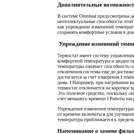
Дополнительные возможнос
В системе Omnistat предусмотрены 
интеллектуальные способности этой 
как упреждение изменений температ
сохранять комфортные условия в доме
Упреждение изменений темп
Термостат имеет систему управления
комфортной температуры и заодно п
температуры означает способность с
отключения системы еще до достижен
достигается за счет измерения I тем
дома. I Например, при нагревании ко
термостат отключается на короткое в
Это полезное средство, поскольку он
счет меньшего времени I Работы наг
Упреждение изменения температуры р
от времени включаться для улучшен
температура приближается к предел
Напоминание о замене филь