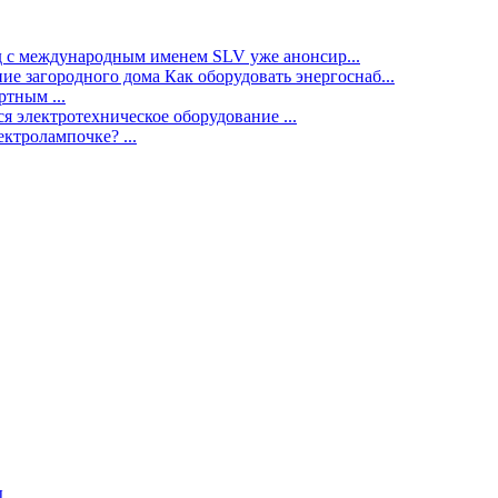
нд с международным именем SLV уже анонсир...
ие загородного дома Как оборудовать энергоснаб...
тным ...
я электротехническое оборудование ...
ектролампочке? ...
ы