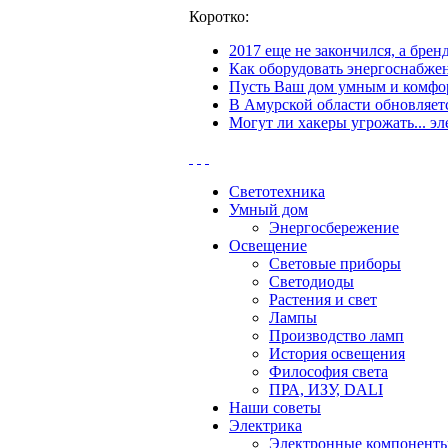
Коротко:
2017 еще не закончился, а бре
Как оборудовать энергоснабжен
Пусть Ваш дом умным и комфор
В Амурской области обновляетс
Могут ли хакеры угрожать... эл
Светотехника
Умный дом
Энергосбережение
Освещение
Световые приборы
Светодиоды
Растения и свет
Лампы
Производство ламп
История освещения
Философия света
ПРА, ИЗУ, DALI
Наши советы
Электрика
Электронные компонент