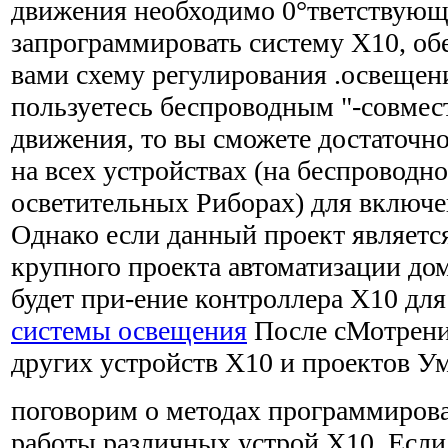
движения необходимо 0°тветствую
запрограммировать систему Х10, об
вами схему регулирования .освещен
пользуетесь беспроводным "-совме
движения, то вы сможете достаточн
на всех устройствах (на беспроводн
осветительных Риборах) для включе
Однако если данный проект являетс
крупного проекта автоматизации д
будет при-ение контроллера Х10 для
системы освещения
После сМотрени
других устройств Х10 и проектов У
поговорим о методах программиров
работы различных устрой Х10. Если