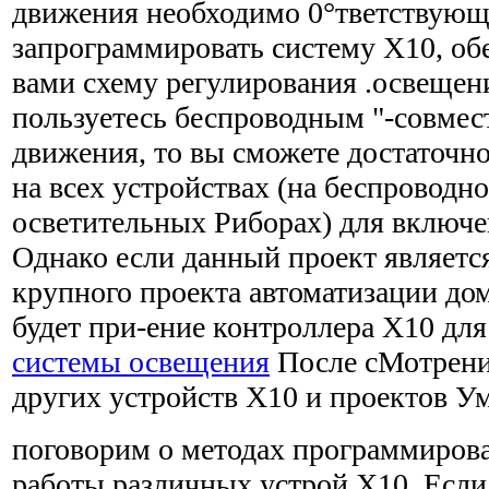
движения необходимо 0°тветствую
запрограммировать систему Х10, об
вами схему регулирования .освещен
пользуетесь беспроводным "-совме
движения, то вы сможете достаточн
на всех устройствах (на беспроводн
осветительных Риборах) для включе
Однако если данный проект являетс
крупного проекта автоматизации д
будет при-ение контроллера Х10 для
системы освещения
После сМотрени
других устройств Х10 и проектов У
поговорим о методах программиров
работы различных устрой Х10. Если