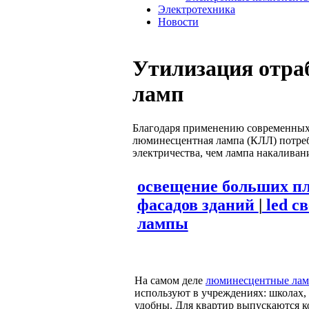
Электротехника
Новости
Утилизация отр
ламп
Благодаря применению современных
люминесцентная лампа (КЛЛ) потреб
электричества, чем лампа накаливани
освещение больших п
фасадов зданий
|
led с
лампы
На самом деле
люминесцентные ла
используют в учреждениях: школах,
удобны. Для квартир выпускаются 