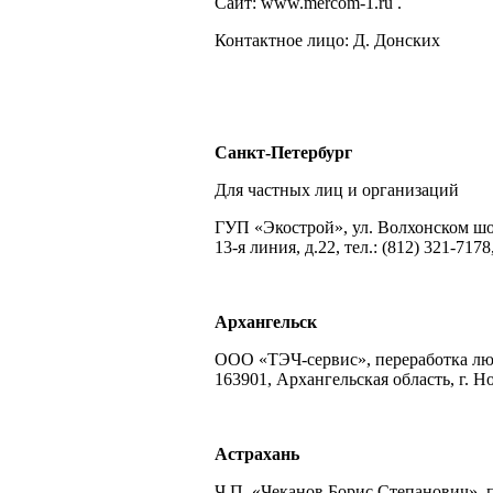
Сайт: www.mercom-1.ru .
Контактное лицо: Д. Донских
Санкт-Петербург
Для частных лиц и организаций
ГУП «Экострой», ул. Волхонском шосс
13-я линия, д.22, тел.: (812) 321-7178
Архангельск
ООО «ТЭЧ-сервис», переработка лю
163901, Архангельская область, г. Но
Астрахань
Ч.П. «Чеканов Борис Степанович», пл