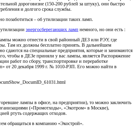
тельной дороговизне (150-200 рублей за штуку), они быстро
требления и долгого срока службы.
о позаботиться – об утилизации таких ламп.
 утилизации
энергосберегающих ламп
немного, но они есть :
ампы можно отнести в свой районный ДЕЗ или РЭУ, где
ры. Там их должны бесплатно принять. В дальнейшем
о сдаются на специальные предприятия, которые и занимаются
го, чтобы в ДЕЗе приняли у вас лампы, является Распоряжение
ции работ по сбору, транспортировке и переработке
 от 20 декабря 1999 г. № 1010-РЗП. Его можно найти в
/DocumShow_DocumID_61031.html
горевшие лампы в офисе, на предприятии), то можно заключить
рганизациями («Промотходы», «Экотром» в Москве),
ией ртуть содержащих отходов.
уем обращаться в компанию «Экострой».