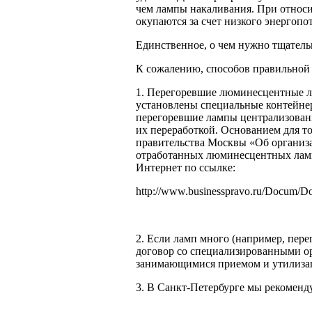
чем лампы накаливания. При относи
окупаются за счет низкого энергопо
Единственное, о чем нужно тщательн
К сожалению, способов правильной
1. Перегоревшие люминесцентные л
установлены специальные контейне
перегоревшие лампы централизованн
их переработкой. Основанием для то
правительства Москвы «Об организа
отработанных люминесцентных ламп»
Интернет по ссылке:
http://www.businesspravo.ru/Docum
2. Если ламп много (например, пере
договор со специализированными о
занимающимися приемом и утилизац
3. В Санкт-Петербурге мы рекоменд