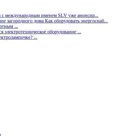
нд с международным именем SLV уже анонсир...
ие загородного дома Как оборудовать энергоснаб...
тным ...
я электротехническое оборудование ...
ектролампочке? ...
ы