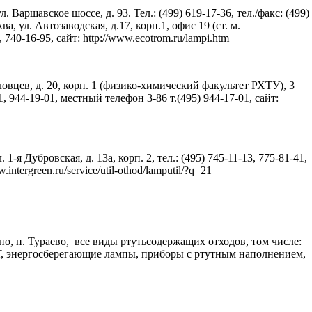
 Варшавское шоссе, д. 93. Тел.: (499) 619-17-36, тел./факс: (499)
а, ул. Автозаводская, д.17, корп.1, офис 19 (ст. м.
, 740-16-95, сайт: http://www.ecotrom.ru/lampi.htm
овцев, д. 20, корп. 1 (физико-химический факультет РХТУ), 3
-01, 944-19-01, местный телефон 3-86 т.(495) 944-17-01, сайт:
-я Дубровская, д. 13а, корп. 2, тел.: (495) 745-11-13, 775-81-41,
.intergreen.ru/service/util-othod/lamputil/?q=21
о, п. Тураево, все виды ртутьсодержащих отходов, том числе:
 энергосберегающие лампы, приборы с ртутным наполнением,