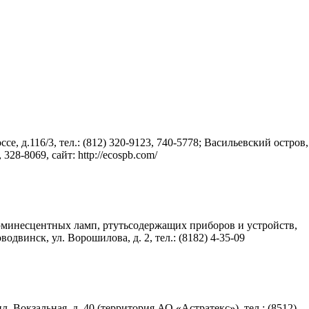
е, д.116/3, тел.: (812) 320-9123, 740-5778; Васильевский остров,
, 328-8069, сайт: http://ecospb.com/
минесцентных ламп, ртутьсодержащих приборов и устройств,
водвинск, ул. Ворошилова, д. 2, тел.: (8182) 4-35-09
. Вокзальная, д. 40 (территория АО «Астратекс»), тел.: (8512)