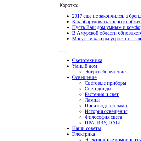
Коротко:
2017 еще не закончился, а бре
Как оборудовать энергоснабжен
Пусть Ваш дом умным и комфор
В Амурской области обновляетс
Могут ли хакеры угрожать... эл
Светотехника
Умный дом
Энергосбережение
Освещение
Световые приборы
Светодиоды
Растения и свет
Лампы
Производство ламп
История освещения
Философия света
ПРА, ИЗУ, DALI
Наши советы
Электрика
Электронные компонент