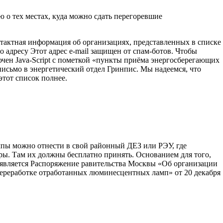
о тех местах, куда можно сдать перегоревшие
нтактная информация об организациях, представленных в списке
по адресу
Этот адрес e-mail защищен от спам-ботов. Чтобы
чен Java-Script
с пометкой «пункты приёма энергосберегающих
письмо в энергетический отдел Гринпис. Мы надеемся, что
тот список полнее.
ы можно отнести в свой районный ДЕЗ или РЭУ, где
ы. Там их должны бесплатно принять. Основанием для того,
 является Распоряжение равительства Москвы «Об организации
 переработке отработанных люминесцентных ламп» от 20 декабря