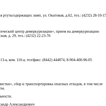
тутьсодержащих ламп, ул. Окатовая, д.62, тел.: (4232) 28-10-1
ческий центр демеркуризации», прием на демеркуризацию
я, д. 29, тел.: (4232) 22-23-76
-а, ком. 110-а, тел/факс: (8442) 444874, 8-904-400-96-05
стки», сбор и транспортировка опасных отходов, в том числе
пы.
ьности.
ксандр Александрович