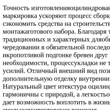
Точность изготовленияоцилиндрован
маркировка ускоряют процесс сборк
сэкономить средства на строительст
монтажаготового набора. Благодаря т
традиционных и характерных дляоб
чередовании в обязательной послед
икропотливой подгонке бревен друг 
необходимости, процессукладки не 
усилий. Отличный внешний вид позв
дополнительную отделку внутренни
Натуральный цвет итекстура оцилин
гармоничны с природой, а легкость
дает возможность воплотить в жизн
смелыеархитекторские решения.