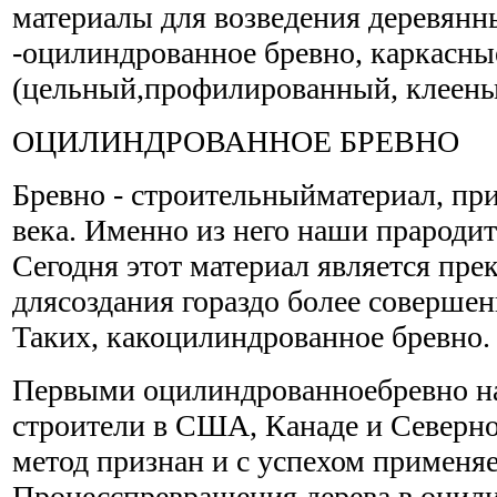
материалы для возведения деревянн
-оцилиндрованное бревно, каркасны
(цельный,профилированный, клеены
ОЦИЛИНДРОВАННОЕ БРЕВНО
Бревно - строительныйматериал, пр
века. Именно из него наши прароди
Сегодня этот материал является пр
длясоздания гораздо более соверше
Таких, какоцилиндрованное бревно.
Первыми оцилиндрованноебревно н
строители в США, Канаде и Северно
метод признан и с успехом применяе
Процесспревращения дерева в оцил