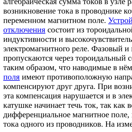
алгебраическая сумма токов в узле р
возникновение тока в проводнике к
переменном магнитном поле.
Устрой
отключения
состоит из тороидальн
индуктивности и высокочувствител
электромагнитного реле. Фазовый и
пропускаются через тороидальный 
таким образом, что наводимые в нё
поля
имеют противоположную напра
компенсируют друг друга. При возн
эта компенсация нарушается и в эл
катушке начинает течь ток, так как 
дифференциальное магнитное поле, 
тока одного из проводников. На изм