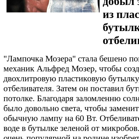
добыл 
из пла
бутылк
отбели
"Лампочка Мозера" стала бешено п
механик Альфред Мозер, чтобы созда
двохлитровую пластиковую бутылку,
отбеливателя. Затем он поставил бут
потолке. Благодаря заломленню сол
было довольно света, чтобы замени
обычную лампу на 60 Вт. Отбеливате
воде в бутылке зеленой от микробов
очень популярной на родине изобре