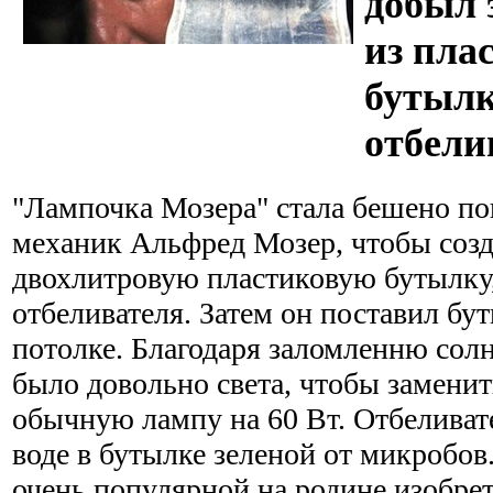
добыл 
из пла
бутылк
отбели
"Лампочка Мозера" стала бешено п
механик Альфред Мозер, чтобы созда
двохлитровую пластиковую бутылку,
отбеливателя. Затем он поставил бут
потолке. Благодаря заломленню сол
было довольно света, чтобы замени
обычную лампу на 60 Вт. Отбеливате
воде в бутылке зеленой от микробов
очень популярной на родине изобре