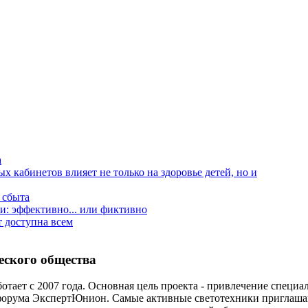
а
 кабинетов влияет не только на здоровье детей, но и
 сбыта
и: эффективно... или фиктивно
т доступна всем
еского общества
отает с 2007 года. Основная цель проекта - привлечение специ
форума ЭкспертЮнион. Самые активные светотехники приглаша