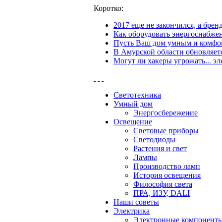
Коротко:
2017 еще не закончился, а бре
Как оборудовать энергоснабжен
Пусть Ваш дом умным и комфор
В Амурской области обновляетс
Могут ли хакеры угрожать... эл
Светотехника
Умный дом
Энергосбережение
Освещение
Световые приборы
Светодиоды
Растения и свет
Лампы
Производство ламп
История освещения
Философия света
ПРА, ИЗУ, DALI
Наши советы
Электрика
Электронные компонент