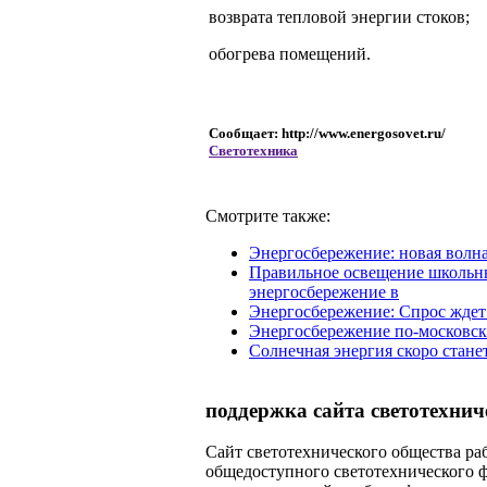
возврата тепловой энергии стоков;
обогрева помещений.
Сообщает: http://www.energosovet.ru/
Светотехника
Смотрите также:
Энергосбережение: новая волн
Правильное освещение школьных
энергосбережение в
Энергосбережение: Спрос ждет
Энергосбережение по-московск
Солнечная энергия скоро стане
поддержка сайта светотехнич
Сайт светотехнического общества раб
общедоступного светотехнического 