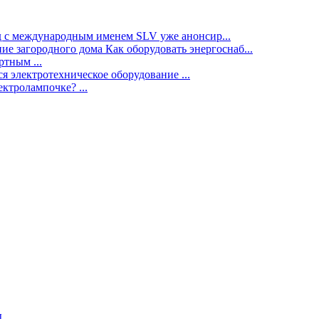
нд с международным именем SLV уже анонсир...
ие загородного дома Как оборудовать энергоснаб...
тным ...
я электротехническое оборудование ...
ектролампочке? ...
ы