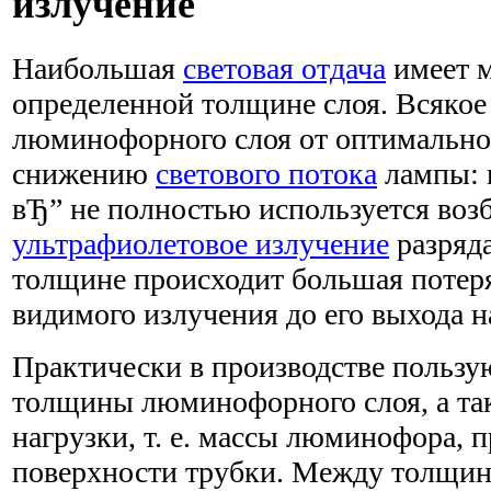
излучение
Наибольшая
световая отдача
имеет м
определенной толщине слоя. Всяко
люминофорного слоя от оптимально
снижению
светового потока
лампы: 
вЂ” не полностью используется во
ультрафиолетовое излучение
разряда
толщине происходит большая потеря
видимого излучения до его выхода 
Практически в производстве пользу
толщины люминофорного слоя, а та
нагрузки, т. е. массы люминофора, 
поверхности трубки. Между толщи