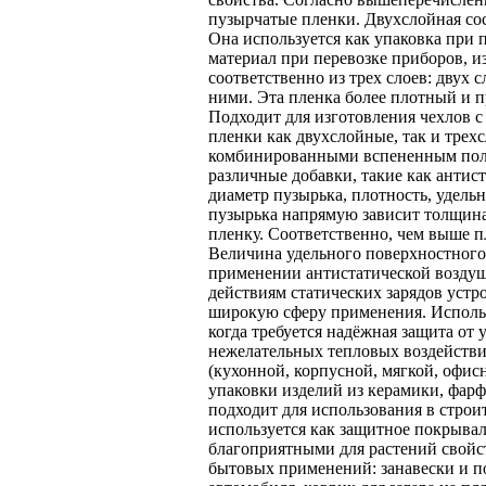
пузырчатые пленки. Двухслойная сост
Она используется как упаковка при 
материал при перевозке приборов, и
соответственно из трех слоев: двух 
ними. Эта пленка более плотный и п
Подходит для изготовления чехлов 
пленки как двухслойные, так и тре
комбинированными вспененным полиэ
различные добавки, такие как антис
диаметр пузырька, плотность, удель
пузырька напрямую зависит толщина
пленку. Соответственно, чем выше п
Величина удельного поверхностного
применении антистатической возду
действиям статических зарядов устр
широкую сферу применения. Использ
когда требуется надёжная защита от 
нежелательных тепловых воздействий
(кухонной, корпусной, мягкой, офисн
упаковки изделий из керамики, фарф
подходит для использования в строит
используется как защитное покрывал
благоприятными для растений свойст
бытовых применений: занавески и п