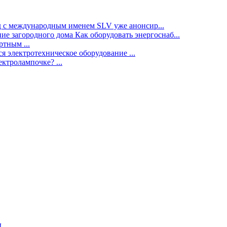
нд с международным именем SLV уже анонсир...
ие загородного дома Как оборудовать энергоснаб...
тным ...
я электротехническое оборудование ...
ектролампочке? ...
ы