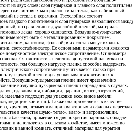
оит из двух слоев: слоя пузырьков и гладкого слоя полиэтилена
перевозке листовых материалов типа стекла, как набивочный
зделий из стекла и керамики. Трехслойная состоит
слоев гладкого полиэтилена и слоя пузырьков находящегося межд
рочный, по сравнению с двухслойной пленкой, материал.
с помощью лекал, хорошо сшивается. Воздушно-пузырчатые
хслойные могут быть с металлизированным покрытием,
тиленом, картоном, фольгой; в их состав могут входить
татик, светостабилизатор. Ее основными параметрами являются
ное поверхностное электрическое сопротивление. От диаметра
 пленки. От плотности – величина допустимой нагрузки на
лотность, тем большую нагрузку пленка способна выдержать.
 электрического сопротивления учитывается только при
шно-пузырчатой пленки для упаковывания критичных к
ойств. Воздушно-пузырьковая пленка имеет чрезвычайно
ование воздушно-пузырьковой пленки оправданно в случаях,
ударов, сдавливания, вибрации, царапин, влаги, загрязнений,
. идеально подходит для упаковки всех видов мебели
ой, медицинской и т.п.). Также она применяется в качестве
ора, хрусталя, незаменима при квартирных и офисных переездах
ельстве в качестве шумо- тепло-, влаго- и ветроизоляции,
о для бассейна, применяется для покрытия парников, обладает
вами и используется в сельском хозяйстве, имеет множество
оловик в ванной комнате, отличный материал для укрытия