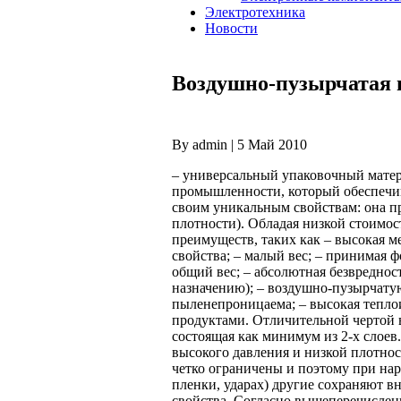
Электротехника
Новости
Воздушно-пузырчатая 
By admin | 5 Май 2010
– универсальный упаковочный матер
промышленности, который обеспечи
своим уникальным свойствам: она пр
плотности).
Обладая низкой стоимос
преимуществ, таких как – высокая 
свойства; – малый вес; – принимая 
общий вес; – абсолютная безвредно
назначению); – воздушно-пузырчатую
пыленепроницаема; – высокая тепло
продуктами. Отличительной чертой 
состоящая как минимум из 2-х слоев
высокого давления и низкой плотнос
четко ограничены и поэтому при нар
пленки, ударах) другие сохраняют в
свойства. Согласно вышеперечисле