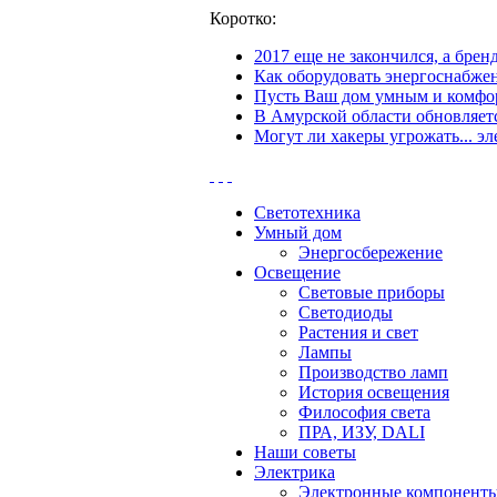
Коротко:
2017 еще не закончился, а бре
Как оборудовать энергоснабжен
Пусть Ваш дом умным и комфор
В Амурской области обновляетс
Могут ли хакеры угрожать... эл
Светотехника
Умный дом
Энергосбережение
Освещение
Световые приборы
Светодиоды
Растения и свет
Лампы
Производство ламп
История освещения
Философия света
ПРА, ИЗУ, DALI
Наши советы
Электрика
Электронные компонент