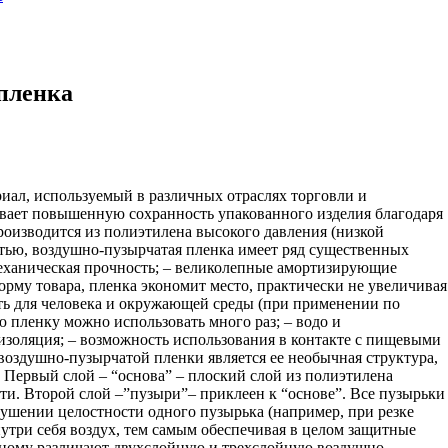
пленка
иал, используемый в различных отраслях торговли и
вает повышенную сохранность упакованного изделия благодаря
оизводится из полиэтилена высокого давления (низкой
тью, воздушно-пузырчатая пленка имеет ряд существенных
механическая прочность; – великолепные амортизирующие
форму товара, пленка экономит место, практически не увеличивая
сть для человека и окружающей среды (при применении по
 пленку можно использовать много раз; – водо и
изоляция; – возможность использования в контакте с пищевыми
воздушно-пузырчатой пленки является ее необычная структура,
. Первый слой – “основа” – плоский слой из полиэтилена
ти. Второй слой –”пузыри”– приклеен к “основе”. Все пузырьки
ушении целостности одного пузырька (например, при резке
нутри себя воздух, тем самым обеспечивая в целом защитные
нному различают двухслойную и трехслойную воздушно-