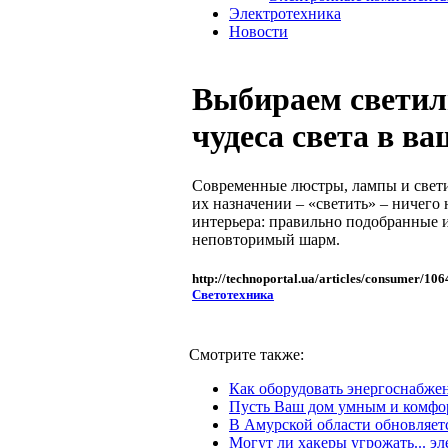
Электротехника
Новости
Выбираем светил
чудеса света в в
Современные люстры, лампы и свети
их назначении – «светить» – ничего
интерьера: правильно подобранные 
неповторимый шарм.
http://technoportal.ua/articles/consumer/106
Светотехника
Смотрите также:
Как оборудовать энергоснабже
Пусть Ваш дом умным и комф
В Амурской области обновляет
Могут ли хакеры угрожать... э