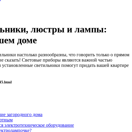
ьники, люстры и лампы:
ашем доме
льники настолько разнообразны, что говорить только о прямом
 не сказать! Световые приборы являются важной частью
и установленные светильники помогут придать вашей квартире
45.html
ние загородного дома
ортным
ся электротехническое оборудование
лектролампочке?