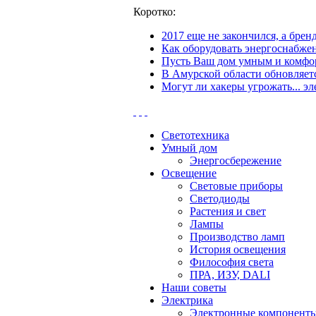
Коротко:
2017 еще не закончился, а бре
Как оборудовать энергоснабжен
Пусть Ваш дом умным и комфор
В Амурской области обновляетс
Могут ли хакеры угрожать... эл
Светотехника
Умный дом
Энергосбережение
Освещение
Световые приборы
Светодиоды
Растения и свет
Лампы
Производство ламп
История освещения
Философия света
ПРА, ИЗУ, DALI
Наши советы
Электрика
Электронные компонент