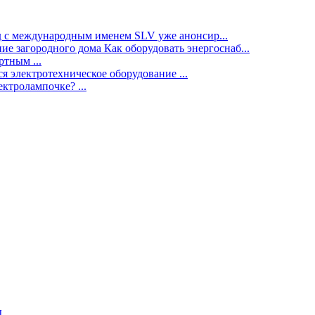
нд с международным именем SLV уже анонсир...
ие загородного дома Как оборудовать энергоснаб...
тным ...
я электротехническое оборудование ...
ектролампочке? ...
ы