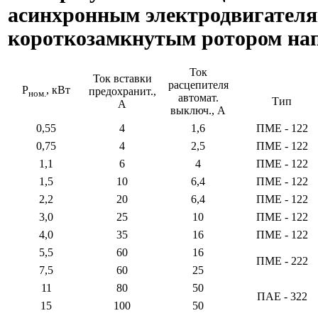
асинхронным электродвигателя
короткозамкнутым ротором на
Ток
Ток вставки
расцепителя
P
, кВт
предохранит.,
ном.
автомат.
Тип
A
выключ., A
0,55
4
1,6
ПМЕ - 122
0,75
4
2,5
ПМЕ - 122
1,1
6
4
ПМЕ - 122
1,5
10
6,4
ПМЕ - 122
2,2
20
6,4
ПМЕ - 122
3,0
25
10
ПМЕ - 122
4,0
35
16
ПМЕ - 122
5,5
60
16
ПМЕ - 222
7,5
60
25
11
80
50
ПАЕ - 322
15
100
50