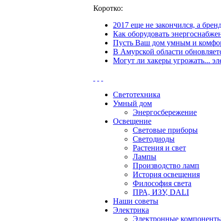
Коротко:
2017 еще не закончился, а бре
Как оборудовать энергоснабжен
Пусть Ваш дом умным и комфор
В Амурской области обновляетс
Могут ли хакеры угрожать... эл
Светотехника
Умный дом
Энергосбережение
Освещение
Световые приборы
Светодиоды
Растения и свет
Лампы
Производство ламп
История освещения
Философия света
ПРА, ИЗУ, DALI
Наши советы
Электрика
Электронные компонент