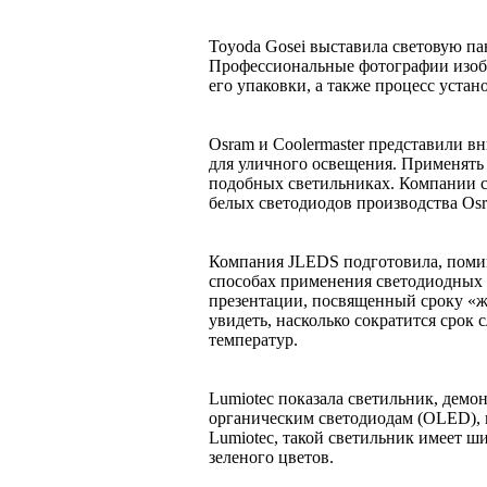
Toyoda Gosei выставила световую п
Профессиональные фотографии изоб
его упаковки, а также процесс устан
Osram и Coolermaster представили 
для уличного освещения. Применять
подобных светильниках. Компании с
белых светодиодов производства Os
Компания JLEDS подготовила, поми
способах применения светодиодных и
презентации, посвященный сроку «ж
увидеть, насколько сократится срок
температур.
Lumiotec показала светильник, демо
органическим светодиодам (OLED), н
Lumiotec, такой светильник имеет ши
зеленого цветов.