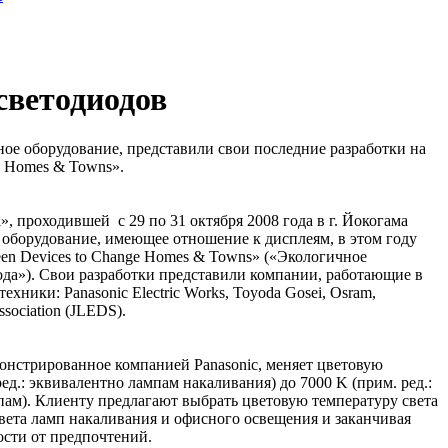
светодиодов
ое оборудование, представили свои последние разработки на
e Homes & Towns».
l», проходившей с 29 по 31 октября 2008 года в г. Йокогама
 оборудование, имеющее отношение к дисплеям, в этом году
en Devices to Change Homes & Towns» («Экологичное
ода»). Свои разработки представили компании, работающие в
хники: Panasonic Electric Works, Toyoda Gosei, Osram,
ssociation (JLEDS).
онстрированное компанией Panasonic, меняет цветовую
ред.: эквивалентно лампам накаливания) до 7000 K (прим. ред.:
м). Клиенту предлагают выбрать цветовую температуру света
вета ламп накаливания и офисного освещения и заканчивая
ости от предпочтений.