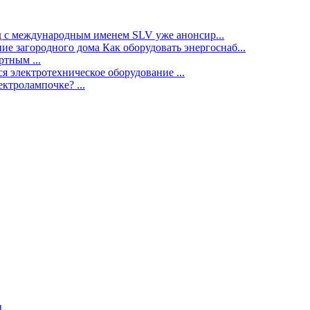
нд с международным именем SLV уже анонсир...
ие загородного дома Как оборудовать энергоснаб...
тным ...
я электротехническое оборудование ...
ектролампочке? ...
ы