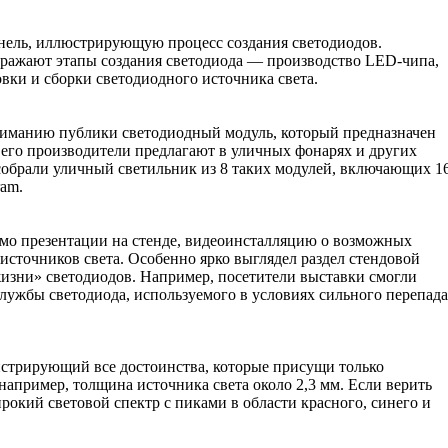
анель, иллюстрирующую процесс создания светодиодов.
ражают этапы создания светодиода — производство LED-чипа,
овки и сборки светодиодного источника света.
вниманию публики светодиодный модуль, который предназначен
 его производители предлагают в уличных фонарях и других
обрали уличный светильник из 8 таких модулей, включающих 1
ram.
мо презентации на стенде, видеоинсталляцию о возможных
сточников света. Особенно ярко выглядел раздел стендовой
изни» светодиодов. Например, посетители выставки смогли
 службы светодиода, используемого в условиях сильного перепада
нстрирующий все достоинства, которые присущи только
апример, толщина источника света около 2,3 мм. Если верить
рокий световой спектр с пиками в области красного, синего и