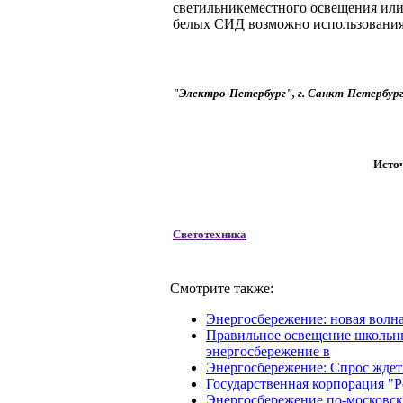
светильникеместного освещения или
белых СИД возможно использования
"Электро-Петербург", г. Санкт-Петербург,
Исто
Светотехника
Смотрите также:
Энергосбережение: новая волн
Правильное освещение школьных
энергосбережение в
Энергосбережение: Спрос ждет
Государственная корпорация "
Энергосбережение по-московск