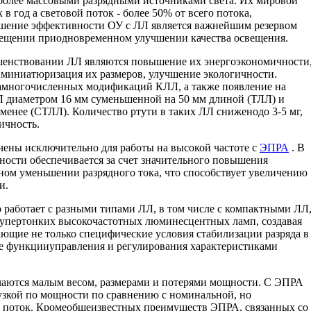
более массовыми разрядными источниками света. Их мировой
 в год а световой поток - более 50% от всего потока,
ение эффективности ОУ с ЛЛ является важнейшим резервом
вещении приодновременном улучшении качества освещения.
енствовании ЛЛ являются повышение их энергоэкономичности
 миниатюризация их размеров, улучшение экологичности.
амногочисленных модификаций КЛЛ, а также появление на
 диаметром 16 мм суменьшенной на 50 мм длиной (ТЛЛ) и
менее (СТЛЛ). Количество ртути в таких ЛЛ сниженодо 3-5 мг,
ичность.
чены исключительно для работы на высокой частоте с
ЭПРА
. В
ости обеспечивается за счет значительного повышения
ном уменьшении разрядного тока, что способствует увеличению
и.
 работает с разными типами ЛЛ, в том числе с компактными ЛЛ
супертонких высокочастотных люминесцентных ламп, создавая
щие не только специфические условия стабилизации разряда в
 функцииуправления и регулирования характеристиками
чаются малым весом, размерами и потерями мощности. С ЭПРА
зкой по мощности по сравнению с номинальной, но
й поток. Кромеобщеизвестных преимуществ ЭПРА, связанных со