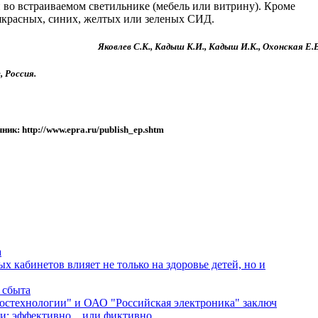
 во встраиваемом светильнике (мебель или витрину). Кроме
красных, синих, желтых или зеленых СИД.
Яковлев С.К., Кадыш К.И., Кадыш И.К., Охонская Е.В
 Россия.
чник
: http://www.epra.ru/publish_ep.shtm
а
 кабинетов влияет не только на здоровье детей, но и
 сбыта
Ростехнологии" и ОАО "Российская электроника" заключ
и: эффективно... или фиктивно