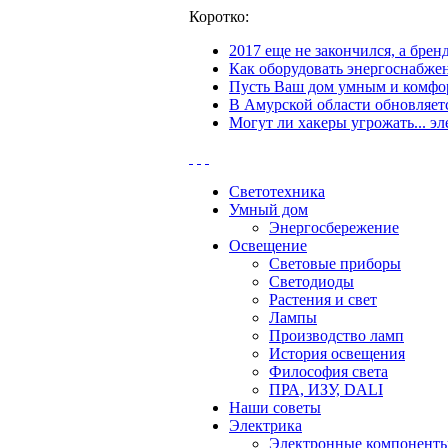
Коротко:
2017 еще не закончился, а бре
Как оборудовать энергоснабжен
Пусть Ваш дом умным и комфор
В Амурской области обновляетс
Могут ли хакеры угрожать... эл
Светотехника
Умный дом
Энергосбережение
Освещение
Световые приборы
Светодиоды
Растения и свет
Лампы
Производство ламп
История освещения
Философия света
ПРА, ИЗУ, DALI
Наши советы
Электрика
Электронные компонент