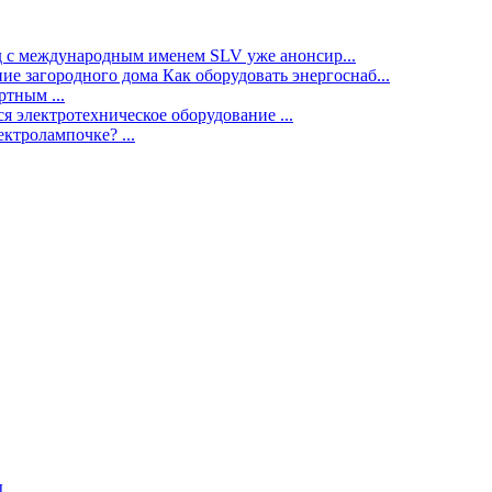
нд с международным именем SLV уже анонсир...
ие загородного дома Как оборудовать энергоснаб...
тным ...
я электротехническое оборудование ...
ектролампочке? ...
ы