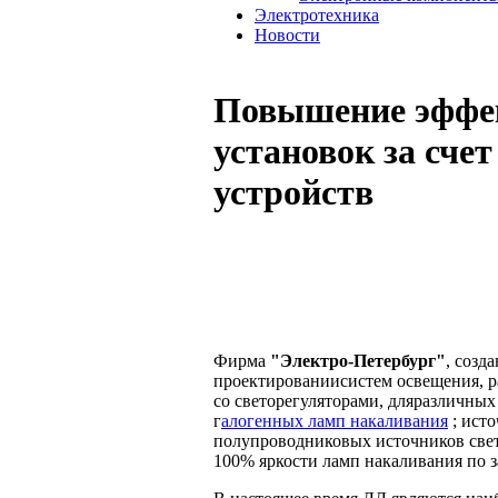
Электротехника
Новости
Повышение эффек
установок за сче
устройств
Фирма
"Электро-Петербург"
, созд
проектированиисистем освещения, р
со светорегуляторами, дляразличных
г
алогенных ламп накаливания
; ист
полупроводниковых источников свет
100% яркости ламп накаливания по з