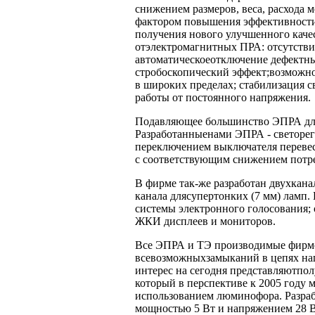
снижением размеров, веса, расхода 
фактором повышения эффективности 
получения нового улучшенного каче
отэлектромагнитных ПРА: отсутстви
автоматическоеотключение дефектных
стробоскопический эффект;возможно
в широких пределах; стабилизация с
работы от постоянного напряжения.
Подавляющее большинство ЭПРА для 
Разработанныенами ЭПРА - светоре
переключением выключателя перевес
с соответствующим снижением потр
В фирме так-же разработан двухкан
канала длясупертонких (7 мм) ламп
системы электронного голосования; 
ЖКИ дисплеев и мониторов.
Все ЭПРА и ТЭ производимые фирм
всевозможныхзамыканий в цепях наг
интерес на сегодня представляютпо
который в перспективе к 2005 году 
использованием люминофора. Разра
мощностью 5 Вт и напряжением 28 В