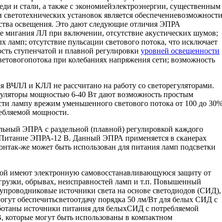
меди и стали, а также с экономиейэлектроэнергии, существенным
светотехнических установок является обеспечениевозможност
ства освещения. Это дают следующие отличия ЭПРА
е мигания ЛЛ при включении, отсутствие акустических шумов;
 ламп; отсутствие пульсации светового потока, что исключает
сть ступенчатой и плавной регулировки
уровней освещенности
ветовогопотока при колебаниях напряжения сети; возможность
ВЧЛЛ и КЛЛ не рассчитано на работу со светорегуляторами.
гуляторы мощностью 6-40 Вт дают возможность простым
ти лампу врежим уменьшенного светового потока от 100 до 30
ебляемой мощности.
альный ЭПРА с раздельной (плавной) регулировкой каждого
. Питание ЭПРА-12 В. Данный ЭПРА применяется в сканерах
онтак-же может быть использован для питания ламп подсветки
ой имеют электронную самовосстанавливающуюся защиту от
рузки, обрывах, неисправностей ламп и т.п. Повышенный
лупроводниковые источники света на основе светодиодов (СИД),
могут обеспечитьсветоотдачу порядка 50 лм/Вт для белых СИД с
ботаны источники питания для белыхСИД с потребляемой
, которые могут быть использованы в компактном