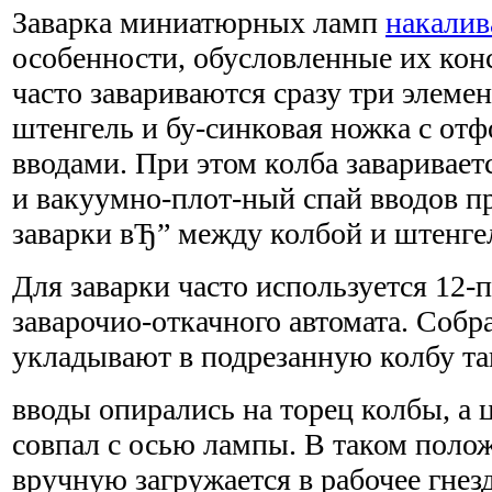
Заварка миниатюрных ламп
накалив
особенности, обусловленные их кон
часто завариваются сразу три элемен
штенгель и бу-синковая ножка с о
вводами. При этом колба заваривает
и вакуумно-плот-ный спай вводов пр
заварки вЂ” между колбой и штенге
Для заварки часто используется 12-
заварочио-откачного автомата. Соб
укладывают в подрезанную колбу та
вводы опирались на торец колбы, а ц
совпал с осью лампы. В таком поло
вручную загружается в рабочее гнезд