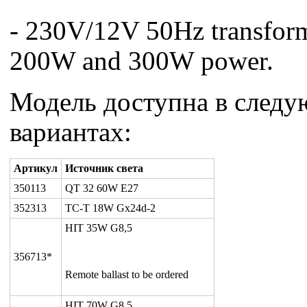
- 230V/12V 50Hz transfor
200W and 300W power.
Модель доступна в след
вариантах:
Артикул
Источник света
350113
QT 32 60W E27
352313
TC-T 18W Gx24d-2
HIT 35W G8,5
356713*
Remote ballast to be ordered
HIT 70W G8,5