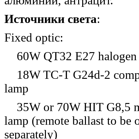
алюминий, антрацит.
Источники света
:
Fixed optic:
60W QT32 E27 halogen
18W TC-T G24d-2 compact
lamp
35W or 70W HIT G8,5 me
lamp (remote ballast to be 
separately)