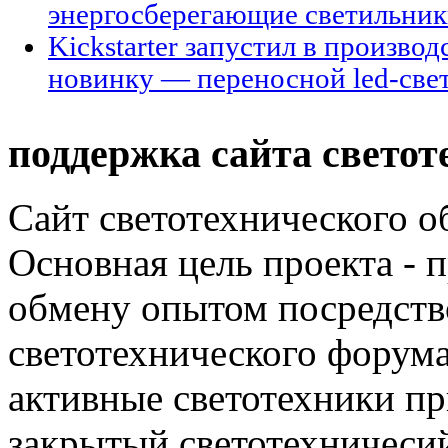
энергосберегающие светильни
Kickstarter запустил в произво
новинку — переносной led-све
поддержка сайта светот
Сайт светотехнического об
Основная цель проекта - 
обмену опытом посредст
светотехнического фору
активные светотехники п
закрытый светотехничеси