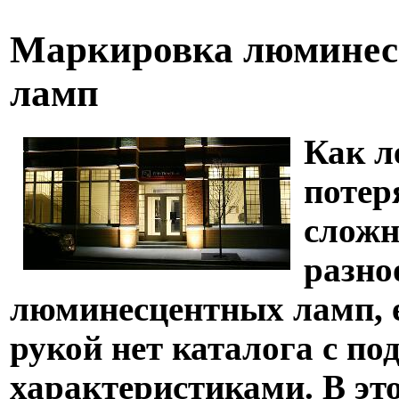
Маркировка люмине
ламп
Как л
потер
слож
разно
люминесцентных ламп, е
рукой нет каталога с п
характеристиками. В эт