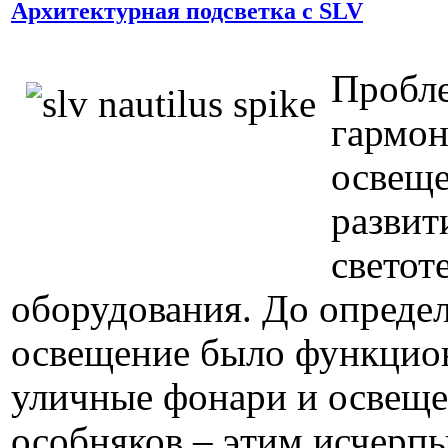
Архитектурная подсветка c SLV
Пробл
гармо
освеще
развит
светот
оборудования. До опреде
освещение было функцио
уличные фонари и освещ
особняков – этим исчерп