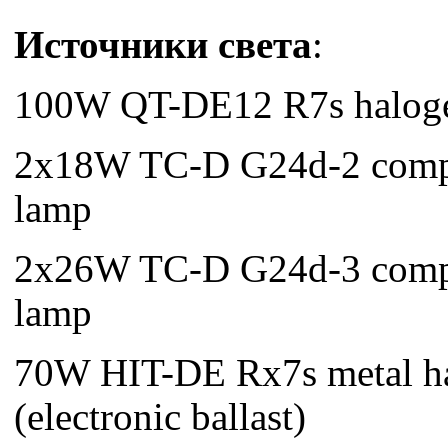
Источники света
:
100W QT-DE12 R7s halog
2x18W TC-D G24d-2 compac
lamp
2x26W TC-D G24d-3 compac
lamp
70W HIT-DE Rx7s metal ha
(electronic ballast)