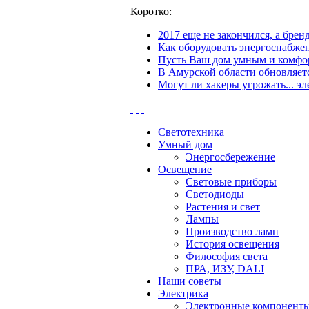
Коротко:
2017 еще не закончился, а бре
Как оборудовать энергоснабжен
Пусть Ваш дом умным и комфор
В Амурской области обновляетс
Могут ли хакеры угрожать... эл
Светотехника
Умный дом
Энергосбережение
Освещение
Световые приборы
Светодиоды
Растения и свет
Лампы
Производство ламп
История освещения
Философия света
ПРА, ИЗУ, DALI
Наши советы
Электрика
Электронные компонент