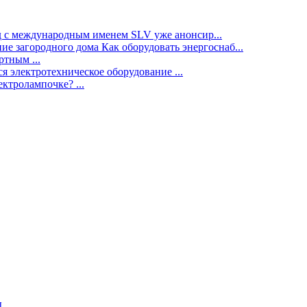
нд с международным именем SLV уже анонсир...
ие загородного дома Как оборудовать энергоснаб...
тным ...
я электротехническое оборудование ...
ектролампочке? ...
ы