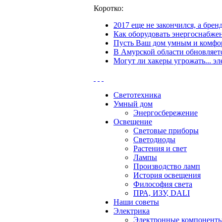
Коротко:
2017 еще не закончился, а бре
Как оборудовать энергоснабжен
Пусть Ваш дом умным и комфор
В Амурской области обновляетс
Могут ли хакеры угрожать... эл
Светотехника
Умный дом
Энергосбережение
Освещение
Световые приборы
Светодиоды
Растения и свет
Лампы
Производство ламп
История освещения
Философия света
ПРА, ИЗУ, DALI
Наши советы
Электрика
Электронные компонент