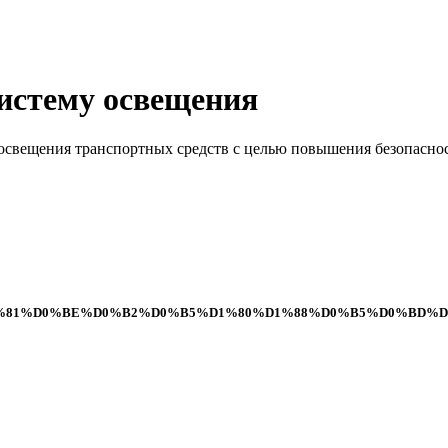
систему освещения
освещения транспортных средств с целью повышения безопасно
_%D1%83%D1%81%D0%BE%D0%B2%D0%B5%D1%80%D1%88%D0%B5%