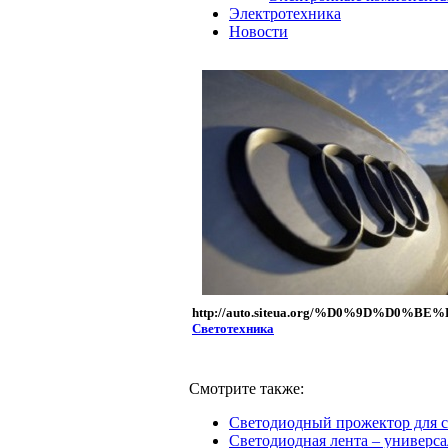
Электротехника
Новости
http://auto.siteua.org/%D0%9
Светотехника
Смотрите также:
Светодиодный прожектор для 
Светодиодная лента – универс