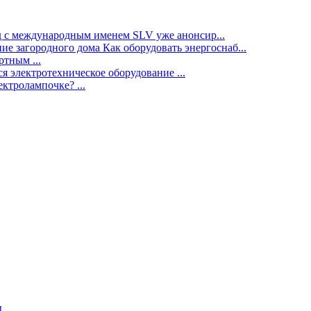
нд с международным именем SLV уже анонсир...
ие загородного дома Как оборудовать энергоснаб...
тным ...
я электротехническое оборудование ...
ектролампочке? ...
ы