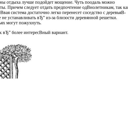
зоны отдыха лучше подойдет мощение. Чуть поодаль можно
еты. Причем следует отдать предпочтение одВ­нолетникам, так ка
еВ­вая система достаточно легко перенесет соседство с деревьяВ­
 не устанавливать вЂ” из-за близости деревянной решетки.
ьях могут пожухнуть.
 вЂ” более интересВ­ный вариант.