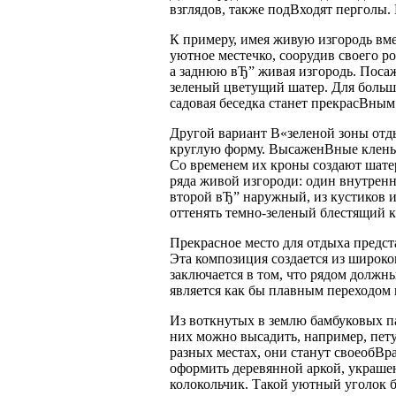
взглядов, также подВ­ходят перголы.
К примеру, имея живую изгородь вме
уютное местечко, соорудив своего р
а заднюю вЂ” живая изгородь. Посаж
зеленый цветущий шатер. Для больш
садовая беседка станет прекрасВ­ны
Другой вариант В«зеленой зоны отд
круглую форму. ВысаженВ­ные клены
Со временем их кроны создают шатер
ряда живой изгороди: один внутренн
второй вЂ” наружный, из кустиков 
оттенять темно-зеленый блестящий 
Прекрасное место для отдыха предст
Эта композиция создается из широко
заключается в том, что рядом должны
является как бы плавным переходом к
Из воткнутых в землю бамбуковых па
них можно высадить, например, пет
разных местах, они станут своеобВ­
оформить деревянной аркой, украше
колокольчик. Такой уютный уголок б