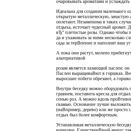
очаровывать ароматами и услаждать
Идеальна для создания маленького оа
открытую металлическую, зачастую 
оплетают. Незаменима в таких случая
отдыха, источает чудесный аромат. 
вЂ” плетистые розы. Однако чтобы п
да и ухаживать за ними несколько с
сада за терВ­пение и наполнят ваш 
А пока они растут, молено прибегн
альтернативой
розам является лазающий паслен: он 
Паслен выращиваВ­ют в горшках. Вес
выросшие побеги обрезают, а горшки 
Внутри беседку можно оборудовать 
гравием, поставить кресла для отды
сенью роз. А можно вдоль проВ­тиво
скамью. Основание лучше выложить и
(наВ­пример, дерево) или же просто
отдых был более комфортным.
Устанавливая металлическую беседку,
коррозии. ЕдинственВ­ный минус та