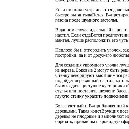
Если пикники устраиваются довольно 
быстро вытаптываВ­ется, В«протирае
газона после шумного застолья.
В данном случае идеальный вариант 
настил. Если отдаВ­ется предпочтение
мангал, лучше расположить его чуть 
Неплохо бы и отгородить уголок, за
постройки, да и от досужего любопы
Для создания укромного уголка лучш
из дерева. Боковые 2 могут быть ре
Стенку декорируют вьюВ­щимися рас
подойдет деревянный настил, котор
бы высадить цветущие кустарники в
стулья или поставить шезлонг. Здесь
глухую стенку украсить подвесными 
Более уютный и В«приближенный к 
деревьями. Такая констВ­рукция поз
деревья не плодовые и выполняют 
обрезать, придав им шаровидную фор