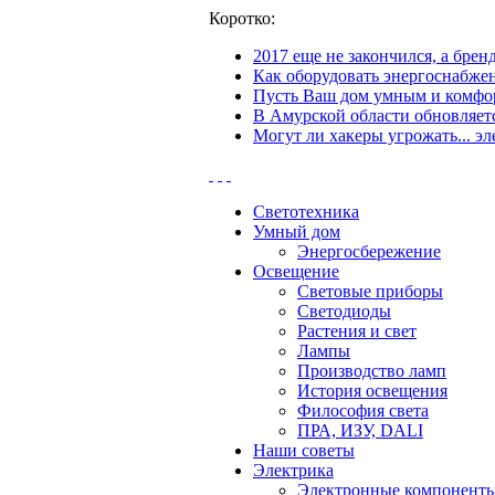
Коротко:
2017 еще не закончился, а бре
Как оборудовать энергоснабжен
Пусть Ваш дом умным и комфор
В Амурской области обновляетс
Могут ли хакеры угрожать... эл
Светотехника
Умный дом
Энергосбережение
Освещение
Световые приборы
Светодиоды
Растения и свет
Лампы
Производство ламп
История освещения
Философия света
ПРА, ИЗУ, DALI
Наши советы
Электрика
Электронные компонент