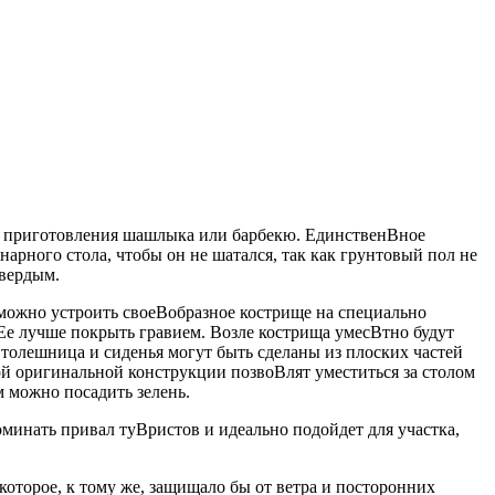
ля приготовления шашлыка или барбекю. ЕдинственВ­ное
нарного стола, чтобы он не шатался, так как грунтовый пол не
твердым.
ожно устроить своеВ­образное кострище на специально
Ее лучше покрыть гравием. Возле кострища умесВ­тно будут
 Столешница и сиденья могут быть сделаны из плоских частей
ой оригинальной конструкции позвоВ­лят уместиться за столом
 можно посадить зелень.
минать привал туВ­ристов и идеально подойдет для участка,
которое, к тому же, защищало бы от ветра и посторонних