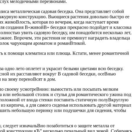
 слух мелодичными перезвонами.
зиса металлическая садовая беседка. Она представляет собой
ажурную конструкцию. Вьющиеся растения довольно быстро ее
х жимоВ­лость, которая по вечерам, когда наступает время
Для создания В«живойВ» беседки прекрасно подойдет и классика
олностью увить садовую беседку, им понадобится несколько лет,
ложнее. Впрочем, эти растения не преминут наградить владельца
уголок чарующим ароматом и романВ­тикой.
уть к помощи клематиса или плюща. Кстати, менее романтичной
за одно лето оплетет и украсит белыми цветами всю беседку.
ной их расставляют вокруг В садовой беседки, осеВ­нью
на зиму переноВ­сят в дом.
по своему усмотреВ­нию: вымостить или посыпать мелким
ха или небольшой столик и стулья для романтического ужина под
положной от входа стенки поставить статичную полуВ­круглую
з кирпича, а для самого сиденья использовать другой материал
 сшить небольшую перинку или подушечки для сидения, чтобы
 следует изначальВ­но позаботиться о защите металла от
кой конструкции вЂ” несколько печальный вид зимой. Собираясь