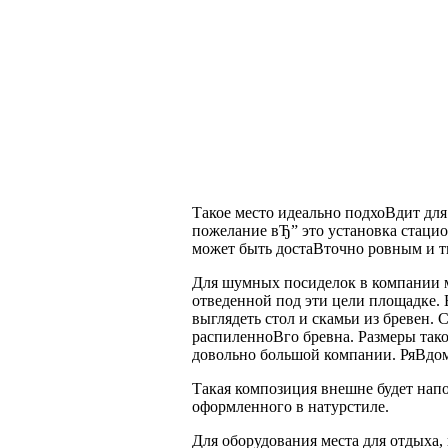
Такое место идеально подхоВ­дит д
пожелание вЂ” это установка стацио
может быть достаВ­точно ровным и 
Для шумных посиделок в компании м
отведенной под эти цели площадке. 
выглядеть стол и скамьи из бревен.
распиленноВ­го бревна. Размеры так
довольно большой компании. РяВ­дом
Такая композиция внешне будет напо
оформленного в натурстиле.
Для оборудования места для отдыха, 