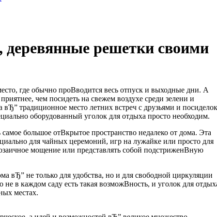
, деревянные решетки своими
сто, где обычно проВ­водится весь отпуск и выходные дни. А
приятнее, чем посидеть на свежем воздухе среди зелени и
а вЂ” традиционное место летних встреч с друзьями и посидело
ециально оборудованный уголок для отдыха просто необходим.
 самое большое отВ­крытое пространство недалеко от дома. Эта
циально для чайных церемоний, игр на лужайке или просто для
мозаичное мощение или представлять собой подстриженВ­ную
ома вЂ” не только для удобства, но и для свободной циркуляции
 не в каждом саду есть такая возможВ­ность, и уголок для отдых
ных местах.
орческое, а идей и возможностей вЂ” великое множество.