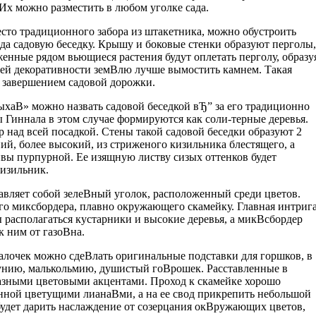
 Их можно разместить в любом уголке сада.
сто традиционного забора из штакетника, можно обустроить
ода садовую беседку. Крышу и боковые стенки образуют перголы,
енные рядом вьющиеся растения будут оплетать перголу, образу
ей декоративности земВ­лю лучше вымостить камнем. Такая
м завершением садовой дорожки.
ыхаВ» можно назвать садовой беседкой вЂ” за его традиционно
 Гиннала в этом случае формируются как соли-терные деревья.
 над всей посадкой. Стены такой садовой беседки образуют 2
ий, более высокий, из стриженого кизильника блестящего, а
ивы пурпурной. Ее изящную листву сизых оттенков будет
кизильник.
авляет собой зелеВ­ный уголок, расположенный среди цветов.
го миксбордера, плавно окружающего скамейку. Главная интриг
 располагаться кустарники и высокие деревья, а микВ­сбордер
 ним от газоВ­на.
лочек можно сдеВ­лать оригинальные подставки для горшков, в
унию, малькольмию, душистый гоВ­рошек. Расставленные в
разными цветовыми акцентами. Проход к скамейке хорошо
нной цветущими лианаВ­ми, а на ее свод прикрепить небольшой
удет дарить наслаждение от созерцания окВ­ружающих цветов,