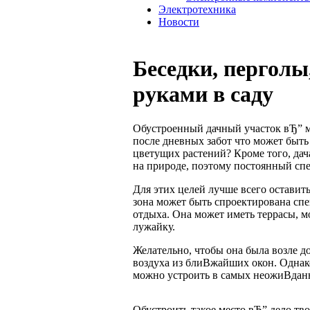
Электротехника
Новости
Беседки, перголы
руками в саду
Обустроенный дачный участок вЂ” ме
после дневных забот что может быть 
цветущих растений? Кроме того, дач
на природе, поэтому постоянный сп
Для этих целей лучше всего оставить
зона может быть спроектирована спе
отдыха. Она может иметь террасы, 
лужайку.
Желательно, чтобы она была возле д
воздуха из блиВ­жайших окон. Однако
можно устроить в самых неожиВ­дан
Обустроить такое место вЂ” дело тв