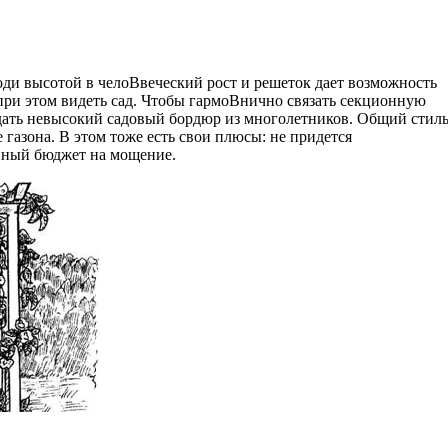
ди высотой в челоВ­веческий рост и решеток дает возможность
при этом видеть сад. Чтобы гармоВ­нично связать секционную
здать невысокий садовый бордюр из многолетников. Общий стил
 газона. В этом тоже есть свои плюсы: не придется
йный бюджет на мощение.