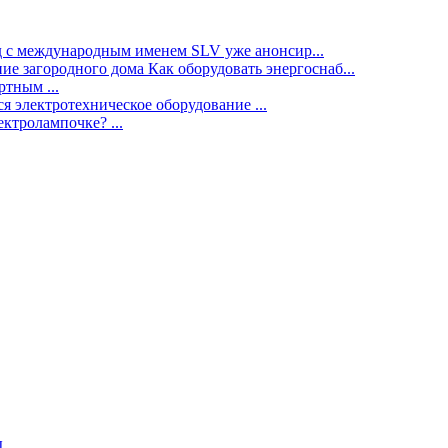
нд с международным именем SLV уже анонсир...
ие загородного дома Как оборудовать энергоснаб...
тным ...
я электротехническое оборудование ...
ектролампочке? ...
ы