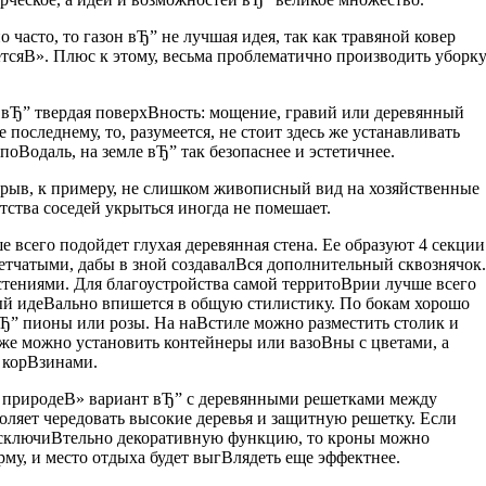
часто, то газон вЂ” не лучшая идея, так как травяной ковер
тсяВ». Плюс к этому, весьма проблематично производить уборк
вЂ” твердая поверхВ­ность: мощение, гравий или деревянный
 последнему, то, разумеется, не стоит здесь же устанавливать
поВ­одаль, на земле вЂ” так безопаснее и эстетичнее.
крыв, к примеру, не слишком живописный вид на хозяйственные
тства соседей укрыться иногда не помешает.
е всего подойдет глухая деревянная стена. Ее образуют 4 секции
шетчатыми, дабы в зной создавалВ­ся дополнительный сквознячок.
тениями. Для благоустройства самой территоВ­рии лучше всего
ый идеВ­ально впишется в общую стилистику. По бокам хорошо
Ђ” пионы или розы. На наВ­стиле можно разместить столик и
 же можно установить контейнеры или вазоВ­ны с цветами, а
корВ­зинами.
природеВ» вариант вЂ” с деревянными решетками между
воляет чередовать высокие деревья и защитную решетку. Если
исключиВ­тельно декоративную функцию, то кроны можно
му, и место отдыха будет выгВ­лядеть еще эффектнее.