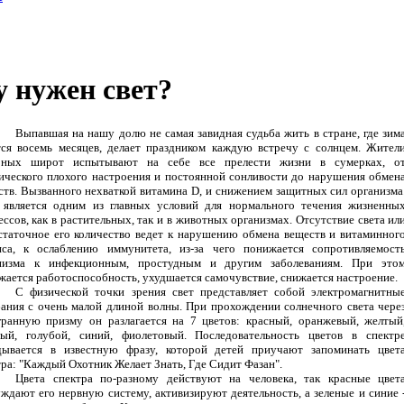
у нужен свет?
Выпавшая на нашу долю не самая завидная судьба жить в стране, где зим
тся восемь месяцев, делает праздником каждую встречу с солнцем. Жител
рных широт испытывают на себе все прелести жизни в сумерках, о
ического плохого настроения и постоянной сонливости до нарушения обмен
ств. Вызванного нехваткой витамина D, и снижением защитных сил организма
 является одним из главных условий для нормального течения жизненны
ссов, как в растительных, так и в животных организмах. Отсутствие света ил
статочное его количество ведет к нарушению обмена веществ и витаминног
нса, к ослаблению иммунитета, из-за чего понижается сопротивляемост
низма к инфекционным, простудным и другим заболеваниям. При это
жается работоспособность, ухудшается самочувствие, снижается настроение.
С физической точки зрения свет представляет собой электромагнитны
бания с очень малой длиной волны. При прохождении солнечного света чере
гранную призму он разлагается на 7 цветов: красный, оранжевый, желтый
ный, голубой, синий, фиолетовый. Последовательность цветов в спектр
дывается в известную фразу, которой детей приучают запоминать цвет
тра: "Каждый Охотник Желает Знать, Где Сидит Фазан".
Цвета спектра по-разному действуют на человека, так красные цвет
уждают его нервную систему, активизируют деятельность, а зеленые и синие 