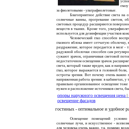
успо
глаз
за фиолетовыми - ультрафиолетовые.
Благоприятное действие света на 
солнечные ванны, прогревание светом, о
световых процедур расширяются поверхнос
веществ в тканях. Кроме того, ультрафиол
используется для дезинфекции участков кож
Человеческий глаз способен восп
глазного яблока имеет сетчатую оболочку
раздражение, которое передается в мозг -
радужной оболочки способен сам регулир
сужают зрачок, ограничивая световой поток
недостаточном освещении зрачок расширяет
света, который также вреден, как и напряж
глаз, которое выражается в головной боли, 
остроты зрения. Вот почему очень важно п
напряженная работа зрения: в кабинетах, у т
правильно организованное освещение тоже о
нужен и расположение источников света, б
опоры наружного освещения цена
|
освещение фасадов
гостиных - оптимальное и удобное р
Освещение помещений условно 
солнечные лучи, и искусственное - всево
для человека очень важно, т.к. помимо воз