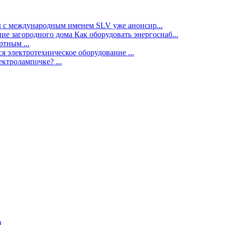
нд с международным именем SLV уже анонсир...
ие загородного дома Как оборудовать энергоснаб...
тным ...
я электротехническое оборудование ...
ектролампочке? ...
ы