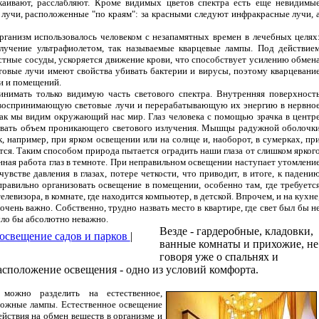
каивают, расслабляют. Кроме видимых цветов спектра есть еще невидимы
у лучи, расположенные "по краям": за красными следуют инфракрасные лучи, 
организм использовалось человеком с незапамятных времен в лечебных целях
блучение ультрафиолетом, так называемые кварцевые лампы. Под действие
тные сосуды, ускоряется движение крови, что способствует усилению обмен
етовые лучи имеют свойства убивать бактерии и вирусы, поэтому кварцевани
и и помещений.
ринимать только видимую часть светового спектра. Внутренняя поверхност
, воспринимающую световые лучи и перерабатывающую их энергию в нервно
 так мы видим окружающий нас мир. Глаз человека с помощью зрачка в центр
овать объем проникающего светового излучения. Мышцы радужной оболочк
, например, при ярком освещении или на солнце и, наоборот, в сумерках, пр
ся. Таким способом природа пытается оградить наши глаза от слишком ярког
енная работа глаз в темноте. При неправильном освещении наступает утомлени
чувстве давления в глазах, потере четкости, что приводит, в итоге, к падени
равильно организовать освещение в помещении, особенно там, где требуетс
елевизора, в комнате, где находится компьютер, в детской. Впрочем, и на кухне
чень важно. Собственно, трудно назвать место в квартире, где свет был бы н
ыло бы абсолютно неважно.
Везде - гардеробные, кладовки,
освещение садов и парков
|
ванные комнаты и прихожие, не
говоря уже о спальнях и
асположение освещения - одно из условий комфорта.
можно разделить на естественное,
зможные лампы. Естественное освещение
действия на обмен веществ в организме и