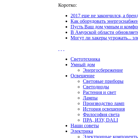
Коротко:
2017 еще не закончился, а бре
Как оборудовать энергоснабжен
Пусть Ваш дом умным и комфор
В Амурской области обновляетс
Могут ли хакеры угрожать... эл
Светотехника
Умный дом
Энергосбережение
Освещение
Световые приборы
Светодиоды
Растения и свет
Лампы
Производство ламп
История освещения
Философия света
ПРА, ИЗУ, DALI
Наши советы
Электрика
Электронные компонент