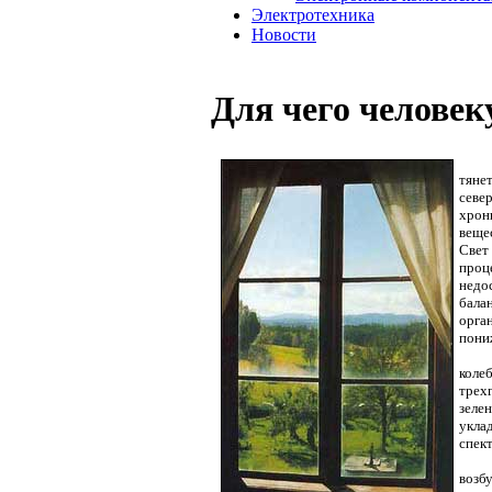
Электротехника
Новости
Для чего человек
тяне
севе
хрон
веще
Свет
проце
недо
бала
орга
пони
коле
трех
зеле
укла
спек
возб