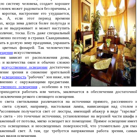
ую систему человека, создает хорошее
человек может радоваться без причины, а
 коротки, настроение его ухудшается,
ость. А, если этот период времени
ах, когда зима длится более полугода и
ека не выдерживает и может наступить
азличие, тоска. Есть даже специальный
Именно поэтому в странах Скандинавии,
вать в долгую зиму праздники, украшать
 цветных фонарей. Так человечество
вещения
искусственным.
ния зависит от расположения дома,
в и количества окон и обычно сложно
ь
искусственное освещение
достаточно
ление зрения и снижение зрительной
и
освещенность
"рабочих" зон ниже, или
авнению с окружающими предметами.
ственного освещения
, особенно в тех
риходится работать или читать, заключается в обеспечении достаточно
в исключении резкого слепящего освещения.
 света светильники различаются на источники прямого, рассеянного 
о света служит, например, настольная лампа, нависающая над столом 
Рассеянным получается свет от люстры, имеющий абажур в виде "тарелки"
 света - это точечные источники, установленные на верхней части шкафа 
траженный от потолка, мягко освещает все помещение. Прямое освещение имее
аста освещенных и неосвещенных поверхностей, что утомительно для глаз
аженный свет. А там, где требуется напряженная работа зрения, самы
ных видов освещения.