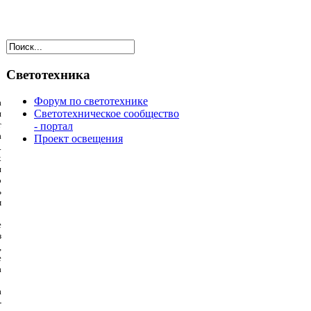
Светотехника
Форум по светотехнике
а
Светотехническое сообщество
и
т
- портал
а
Проект освещения
.
х
и
о
ь
м
е
з
,
е
а
а
-