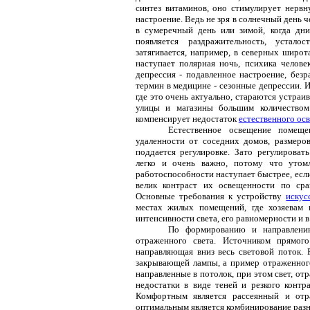
синтез витаминов, оно стимулирует нервн
настроение. Ведь не зря в солнечный день 
в сумеречный день или зимой, когда дни
появляется раздражительность, устал
затягивается, например, в северных широт
наступает полярная ночь, психика челов
депрессия - подавленное настроение, безр
термин в медицине - сезонные депрессии. 
где это очень актуально, стараются устраи
улицы и магазины большим количеством
компенсирует недостаток
естественного ос
Естественное освещение помеще
удаленности от соседних домов, размеро
поддается регулировке. Зато регулироват
легко и очень важно, потому что утом
работоспособности наступает быстрее, есл
велик контраст их освещенности по ср
Основные требования к устройству
искус
местах жилых помещений, где хозяевам п
интенсивности света, его равномерности и 
По формированию и направлению
отраженного света. Источником прямог
направляющая вниз весь световой поток. 
закрывающей лампы, а пример отраженного
направленные в потолок, при этом свет, о
недостатки в виде теней и резкого контр
Комфортным является рассеянный и отр
оптимальным является комбинирование раз