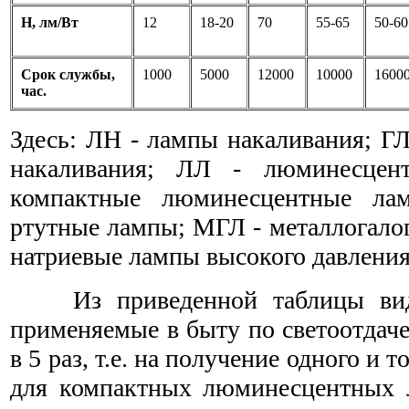
Н, лм/Вт
12
18-20
70
55-65
50-60
Срок службы,
1000
5000
12000
10000
1600
час.
Здесь: ЛН - лампы накаливания; Г
накаливания; ЛЛ - люминесце
компактные люминесцентные ла
ртутные лампы; МГЛ - металлогало
натриевые лампы высокого давления
Из приведенной таблицы вид
применяемые в быту по светоотдач
в 5 раз, т.е. на получение одного и 
для компактных люминесцентных л