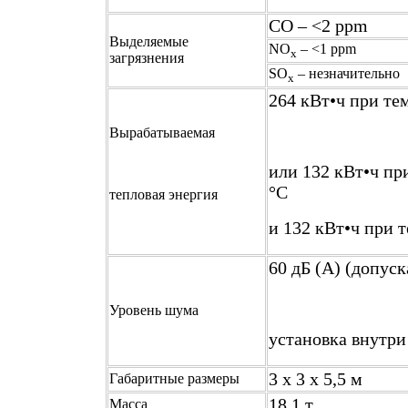
CO – <2 ppm
Выделяемые
NO
– <1 ppm
x
загрязнения
SO
– незначительно
x
264 кВт•ч при те
Вырабатываемая
или 132 кВт•ч пр
°С
тепловая энергия
и 132 кВт•ч при 
60 дБ (A) (допуск
Уровень шума
установка внутри
3 x 3 x 5,5 м
Габаритные размеры
18,1 т
Масса