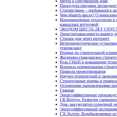
Мечта о собственном доме
Процедура продажи загородног
Строим баню – требования к м
Чем обшить фасад? О винилово
Инновационные технологии в с
каркасных коттеджей
ЭКОДОМ ШЕСТЬ ЛЕТ СПУС
Энергонезависимость вашего д
Строим дом через интернет
Ветроэнергетические установки
утверждают
Нормах по строительной клима
Жилищно-гражданское строите
Роль СНиП в повышении технич
Вопросы нормирования строит
Правила проектирования
Научно-технический и экономи
Строительные нормы и правила
Основными направлениями раз
Главная
Энергоэффективные производс
Г.К.Витрук. Развитие гармонии
Дом- аккумулятор солнечной эн
Энергоэффективный экспериме
Г.Х.Уолтер. Возобновляемые и