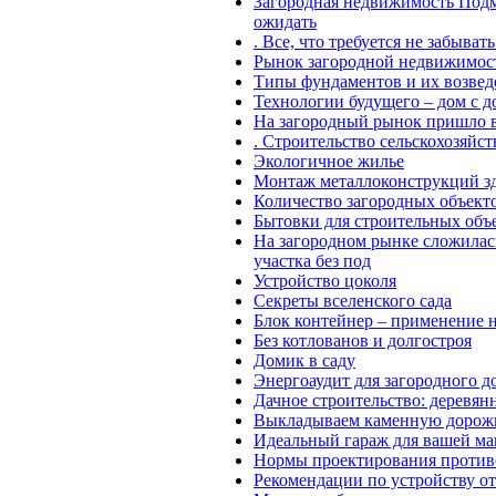
Загородная недвижимость Подм
ожидать
. Все, что требуется не забыва
Рынок загородной недвижимост
Типы фундаментов и их возвед
Технологии будущего – дом с д
На загородный рынок пришло 
. Строительство сельскохозяйс
Экологичное жилье
Монтаж металлоконструкций зда
Количество загородных объекто
Бытовки для строительных объ
На загородном рынке сложилас
участка без под
Устройство цоколя
Секреты вселенского сада
Блок контейнер – применение 
Без котлованов и долгостроя
Домик в саду
Энергоаудит для загородного д
Дачное строительство: деревян
Выкладываем каменную дорож
Идеальный гараж для вашей м
Нормы проектирования против
Рекомендации по устройству о