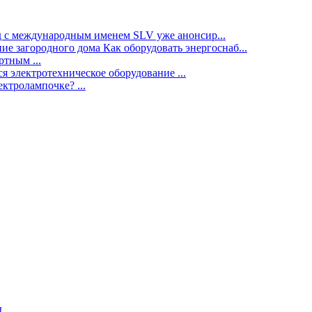
нд с международным именем SLV уже анонсир...
ие загородного дома Как оборудовать энергоснаб...
тным ...
я электротехническое оборудование ...
ектролампочке? ...
ы