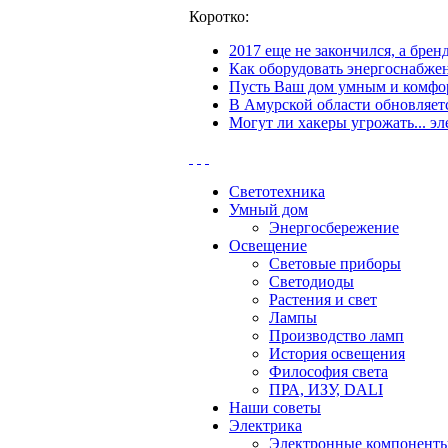
Коротко:
2017 еще не закончился, а бре
Как оборудовать энергоснабжен
Пусть Ваш дом умным и комфор
В Амурской области обновляетс
Могут ли хакеры угрожать... эл
Светотехника
Умный дом
Энергосбережение
Освещение
Световые приборы
Светодиоды
Растения и свет
Лампы
Производство ламп
История освещения
Философия света
ПРА, ИЗУ, DALI
Наши советы
Электрика
Электронные компонент