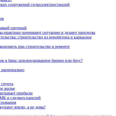
ских сооружений гидроэлектростанций
ов
самый прочный
оры-практики оценивают ситуацию и делают прогнозы
ельства: строительство из пенобетона и каркасное
экономить при строительстве и ремонте
ов и бань: оцилиндрованное бревно или брус?
и рационально
 грунта
ое жилье
считывает прибыли
ЛМК и сэндвич-панелей
снования
купают землю, а не дома?