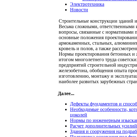
Электротехника
Новости
Строительные конструкции зданий 
Весьма сложными, ответственными 
вопросы, связанные с нормативами 
основные положения проектировани
армокаменных, стальных, алюминие
кровель и полов, а также рассмотре
Нормы проектирования бетонных и ж
итогом многолетнего труда советски
предприятий строительной индустри
железобетона, обобщения опыта про
изготовлению, монтажу и эксплуатац
наиболее развитых зарубежных стра
Далее...
Дефекты фундаментов и способ
Необходимые особенности, кот
цоколей
Нормы по инженерным изыскан
Расчет дополнительных усилий
Здания и сооружения на подра
Подготовка основания под фун