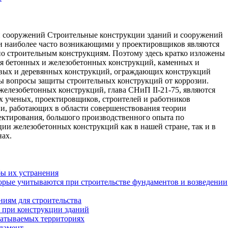
и сооружений Строительные конструкции зданий и сооружений
и наиболее часто возникающими у проектировщиков являются
по строительным конструкциям. Поэтому здесь кратко изложены
я бетонных и железобетонных конструкций, каменных и
вых и деревянных конструкций, ограждающих конструкций
ны вопросы защиты строительных конструкций от коррозии.
елезобетонных конструкций, глава СНиП II-21-75, являются
х ученых, проектировщиков, строителей и работников
и, работающих в области совершенствования теории
ектирования, большого производственного опыта по
ии железобетонных конструкций как в нашей стране, так и в
нах.
ы их устранения
орые учитываются при строительстве фундаментов и возведении
иям для строительства
 при конструкции зданий
батываемых территориях
дамент