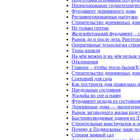
Проектирование гидротехниче
Фундамент деревянного дома
Регламентированные нагрузки
Строительство деревянных дом
Не только септик
Железобетонный фундамент – 
Рынок до и после лета. Риелт
Оперативные технологии строит
Типы крoвли
На чём можно и на чём нельзя 
Отклонения
Главное – чтобы тепло быловЂ¦
Строительство деревянных дом
Сценарий для сада
Как построить дом правильно 
Предельные состояния
Усадьбы во сне и наяву
Фундамент исходя из состояния
Деревянные дома — экологичн
Рынок загородного жилья под
Быстровозводимые здания из 
Строительные конструкции и о
Почему в Подмосковье чаще по
Строим зимний сад