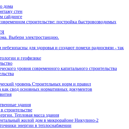
о дома
онтажу стен
м сайдинге
овременном строительстве: постройка быстровозводимых
ТЯ
ома. Выбери электростанцию.
 небезопасны для здоровья и создают помехи радиосвязи - так
тологии и геофизике
льство
еского уровня современного капитального строительства
ельства
ческий уровень Строительных норм и правил
 как свод основных нормативных документов
вития
твенные здания
 в строительстве
ергии. Тепловая масса здания
нтальный жилой дом в микрорайоне Никулино-2
сточники энергии в теплоснабжении