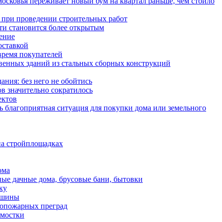
осковья переживает новый бум на квартал раньше, чем стоило
ть при проведении строительных работ
и становится более открытым
ение
оставкой
время покупателей
твенных зданий из стальных сборных конструкций
ния: без него не обойтись
в значительно сократилось
ектов
ь благоприятная ситуация для покупки дома или земельного
на стройплощадках
ома
ные дачные дома, брусовые бани, бытовки
ку
ашины
опожарных преград
тмостки