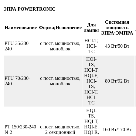
ЭПРА POWERTRONIC
Системная
Для
Наименование
Форма;Исполнение
мощность
лампы
ЭПРА;ЭМПРА
HCI-T,
PTU 35/230-
с пост. мощностью,
HCI-
43 Вт/50 Вт
240
моноблок
TC
HQI-
TS,
HQI-T,
HQI-E,
PTU 70/230-
с пост. мощностью,
HCI-
80 Вт/92 Вт
240
моноблок
TS,
HCI-T,
HCI-
TC
HQI-
TS,
HQI-T,
PT 150/230-240
с пост. мощностью,
HQI-E,
160 Вт/170 Вт
N-2
2-секционный
HQI-R,