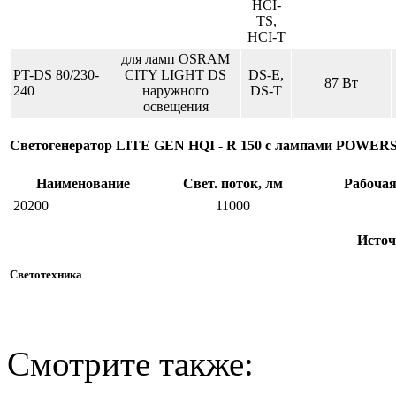
HCI-
TS,
HCI-T
для ламп OSRAM
PT-DS 80/230-
CITY LIGHT DS
DS-E,
87 Вт
240
наружного
DS-T
освещения
Светогенератор LITE GEN HQI - R 150 с лампами POWERS
Наименование
Свет. поток, лм
Рабочая
20200
11000
Источ
Светотехника
Смотрите также: