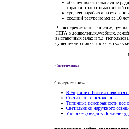
обеспечивают подавление ради
гарантию электромагнитной с
средняя наработка на отказ не 
средний ресурс не менее 10 лет
Вышеперечисленные преимущества п
ЭПРА в дошкольных,учебных, лечебн
выставочных залах и т.д. Использо
существенно повысить качество осв
Светотехника
Смотрите также:
В Украине и России появится 
Светильники потолочные
Типичные неисправности ксен
Светильники наружного освеще
Уличные фонари в Лондоне буду