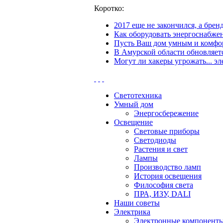
Коротко:
2017 еще не закончился, а бре
Как оборудовать энергоснабжен
Пусть Ваш дом умным и комфор
В Амурской области обновляетс
Могут ли хакеры угрожать... эл
Светотехника
Умный дом
Энергосбережение
Освещение
Световые приборы
Светодиоды
Растения и свет
Лампы
Производство ламп
История освещения
Философия света
ПРА, ИЗУ, DALI
Наши советы
Электрика
Электронные компонент