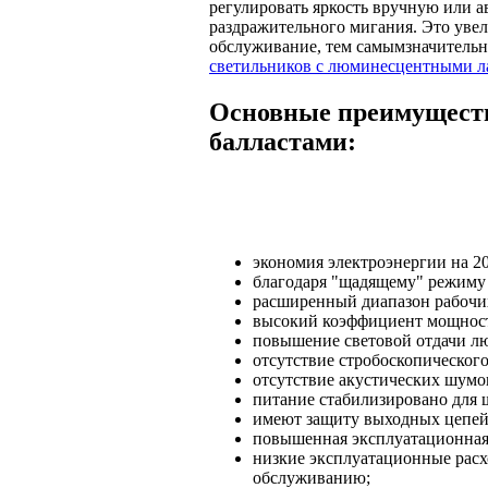
регулировать яркость вручную или а
раздражительного мигания. Это уве
обслуживание, тем самымзначитель
светильников с люминесцентными 
Основные преимуществ
балластами:
экономия электроэнергии на 2
благодаря "щадящему" режиму 
расширенный диапазон рабочих 
высокий коэффициент мощности
повышение световой отдачи л
отсутствие стробоскопического
отсутствие акустических шумов
питание стабилизировано для ш
имеют защиту выходных цепей 
повышенная эксплуатационная
низкие эксплуатационные расх
обслуживанию;