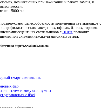
опомех, возникающих при зажигании и работе лампы, и
овместимости;
менее 15000 ч.;
.
одтверждают целесообразность применения светильников с
о-профилактических заведениях, офисах, банках, торгово-
ваниелюминесцентных светильников с
ЭПРА
позволит
ещения при сниженииэксплуатационных затрат.
Источник:
http://www.elotek.com.ua
первый смарт-светильник
оновых фар
ния - зачем и кому они нужны
т управляться с iPad