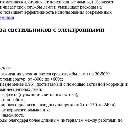
втоматически, отключает неисправные лампы, избавляяот
личивает срок службы ламп и уменьшает расходы на
но повышает эффективность использования современных
лампами
.
а светильников с электронными
0-30%;
зажигания увеличивается срок службы ламп на 30-50%;
температур: от -300с до +600с;
 (не менее 0,95), достигаемый с помощью активной коррекции
юминесцентных ламп;
 эффекта (пульсации светового потока);
 при работе;
ирокого диапазона входных напряжений (от 150 до 240 в);
от короткого замыкания;
 надежность;
оды благодаря более длинным интервалам между работами по