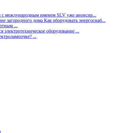
нд с международным именем SLV уже анонсир...
ие загородного дома Как оборудовать энергоснаб...
тным ...
я электротехническое оборудование ...
ектролампочке? ...
ы