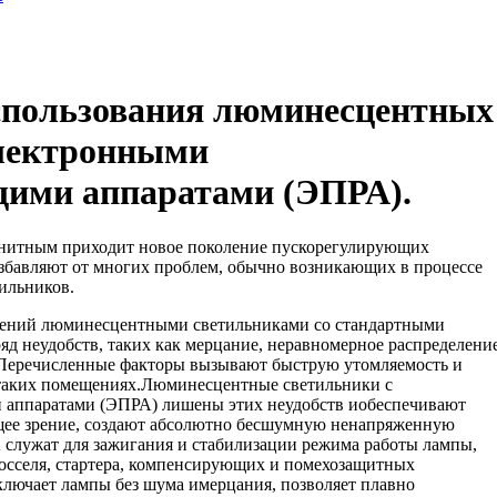
спользования люминесцентных
лектронными
ими аппаратами (ЭПРА).
нитным приходит новое поколение пускорегулирующих
збавляют от многих проблем, обычно возникающих в процессе
ильников.
щений люминесцентными светильниками со стандартными
д неудобств, таких как мерцание, неравномерное распределени
.Перечисленные факторы вызывают быструю утомляемость и
 таких помещениях.Люминесцентные светильники с
аппаратами (ЭПРА) лишены этих неудобств иобеспечивают
щее зрение, создают абсолютно бесшумную ненапряженную
служат для зажигания и стабилизации режима работы лампы,
осселя, стартера, компенсирующих и помехозащитных
лючает лампы без шума имерцания, позволяет плавно